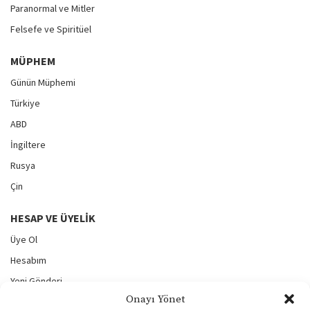
Paranormal ve Mitler
Felsefe ve Spiritüel
MÜPHEM
Günün Müphemi
Türkiye
ABD
İngiltere
Rusya
Çin
HESAP VE ÜYELIK
Üye Ol
Hesabım
Yeni Gönderi
Onayı Yönet
Gönderilerim