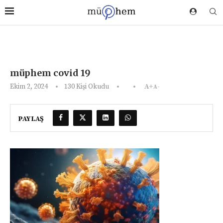
müphem covid 19
Ekim 2, 2024
130
Kişi Okudu
A+
A-
PAYLAŞ