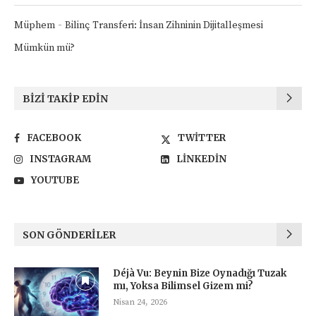
-
Müphem
Bilinç Transferi: İnsan Zihninin Dijitalleşmesi
Mümkün mü?
BIZI TAKIP EDIN
FACEBOOK
TWITTER
INSTAGRAM
LINKEDIN
YOUTUBE
SON GÖNDERILER
Déjà Vu: Beynin Bize Oynadığı Tuzak
mı, Yoksa Bilimsel Gizem mi?
Nisan 24, 2026