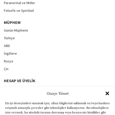
Paranormal ve Mitler
Felsefe ve Spiritüel
MÜPHEM
Günün Müphemi
Türkiye
ABD
İngiltere
Rusya
Çin
HESAP VE ÜYELIK
Üye Ol
Onayı Yönet
Hesabım
En iyi deneyimleri sunmak için, cihaz bilgilerini saklamak ve/veya bunlara
Yeni Gönderi
erişmek amacıyla çerezler gibi teknolojiler kullanıyoruz. Bu teknolojilere
Gönderilerim
izin vermek, bu sitedeki tarama davranışı veya benzersiz kimlikler gibi