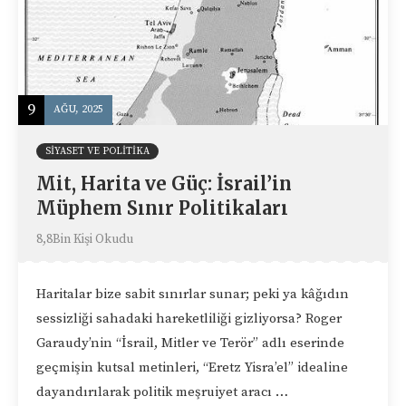
9
AĞU, 2025
SIYASET VE POLITIKA
Mit, Harita ve Güç: İsrail’in
Müphem Sınır Politikaları
8,8Bin Kişi Okudu
Haritalar bize sabit sınırlar sunar; peki ya kâğıdın
sessizliği sahadaki hareketliliği gizliyorsa? Roger
Garaudy’nin “İsrail, Mitler ve Terör” adlı eserinde
geçmişin kutsal metinleri, “Eretz Yisra’el” idealine
dayandırılarak politik meşruiyet aracı …