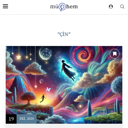
"ÇIN"
19
EKI, 2024