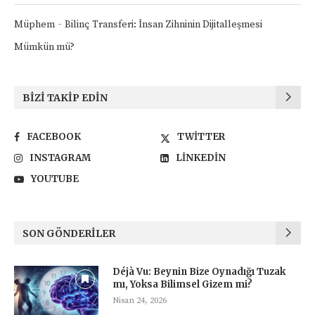
-
Müphem
Bilinç Transferi: İnsan Zihninin Dijitalleşmesi
Mümkün mü?
BIZI TAKIP EDIN
FACEBOOK
TWITTER
INSTAGRAM
LINKEDIN
YOUTUBE
SON GÖNDERILER
Déjà Vu: Beynin Bize Oynadığı Tuzak
mı, Yoksa Bilimsel Gizem mi?
Nisan 24, 2026