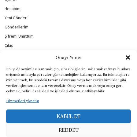
Hesabım
Yeni Gönderi
Gönderilerim
Şifremi Unuttum
Çıkış
Onayı Yönet
BİZİ TAKİP EDİN
En iyi deneyimleri sunmak için, cihaz bilgilerini saklamak ve/veya bunlara
erişmek amacıyla çerezler gibi teknolojiler kullanıyoruz. Bu teknolojilere
izin vermek, bu sitedeki tarama davranışı veya benzersiz kimlikler gibi
verileri işlememize izin verecektir. Onay vermemek veya onayı geri
KULLANIM ŞARTLARI
çekmek, belirli özellikleri ve işlevleri olumsuz etkileyebilir.
Gizlilik ve Çerezler Politikası
Hizmetleri yönetin
Yasal Uyarı
KABUL ET
KVKK Aydınlatma Metni
REDDET