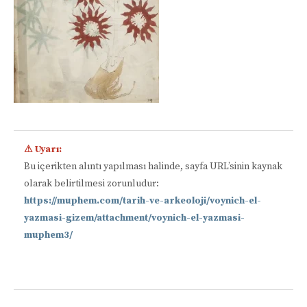
⚠ Uyarı:
Bu içerikten alıntı yapılması halinde, sayfa URL’sinin kaynak
olarak belirtilmesi zorunludur:
https://muphem.com/tarih-ve-arkeoloji/voynich-el-
yazmasi-gizem/attachment/voynich-el-yazmasi-
muphem3/
📋