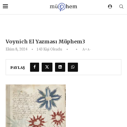
Voynich El Yazması Müphem3
Ekim 8, 2024
143
Kişi Okudu
A+
A-
PAYLAŞ