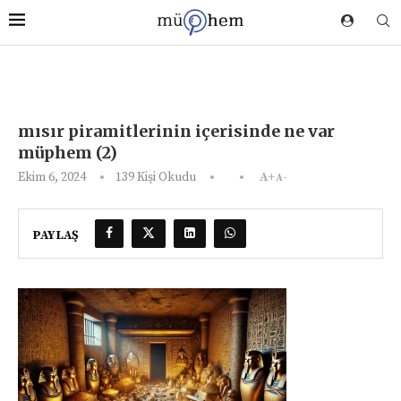
mısır piramitlerinin içerisinde ne var
müphem (2)
Ekim 6, 2024
139
Kişi Okudu
A+
A-
PAYLAŞ