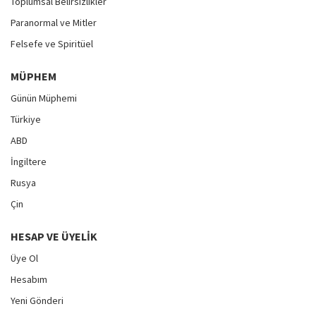
Toplumsal Belirsizlikler
Paranormal ve Mitler
Felsefe ve Spiritüel
MÜPHEM
Günün Müphemi
Türkiye
ABD
İngiltere
Rusya
Çin
HESAP VE ÜYELIK
Üye Ol
Hesabım
Yeni Gönderi