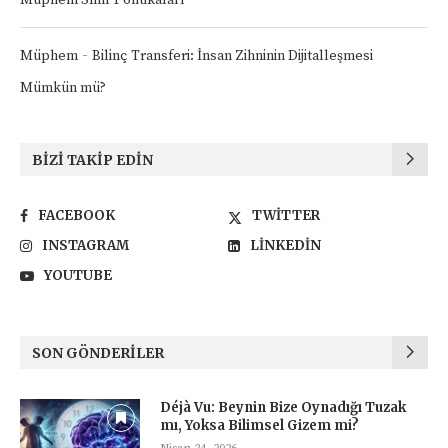
-
Müphem
Bilinç Transferi: İnsan Zihninin Dijitalleşmesi
Mümkün mü?
BIZI TAKIP EDIN
FACEBOOK
TWITTER
INSTAGRAM
LINKEDIN
YOUTUBE
SON GÖNDERILER
Déjà Vu: Beynin Bize Oynadığı Tuzak
mı, Yoksa Bilimsel Gizem mi?