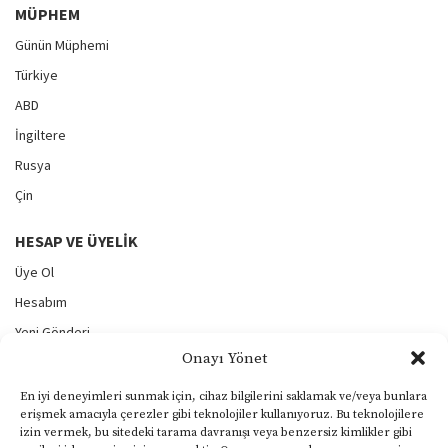
MÜPHEM
Günün Müphemi
Türkiye
ABD
İngiltere
Rusya
Çin
HESAP VE ÜYELIK
Üye Ol
Hesabım
Yeni Gönderi
Onayı Yönet
Gönderilerim
Şifremi Unuttum
En iyi deneyimleri sunmak için, cihaz bilgilerini saklamak ve/veya bunlara
erişmek amacıyla çerezler gibi teknolojiler kullanıyoruz. Bu teknolojilere
Çıkış
izin vermek, bu sitedeki tarama davranışı veya benzersiz kimlikler gibi