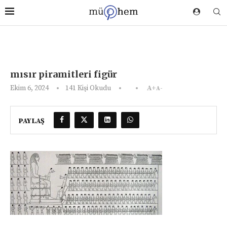
mısır piramitleri figür
Ekim 6, 2024
141
Kişi Okudu
A+
A-
PAYLAŞ