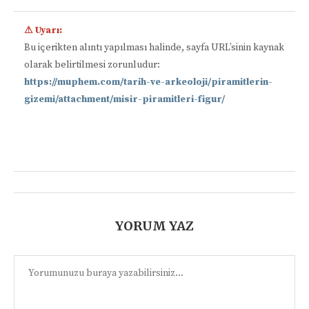
⚠ Uyarı:
Bu içerikten alıntı yapılması halinde, sayfa URL’sinin kaynak
olarak belirtilmesi zorunludur:
https://muphem.com/tarih-ve-arkeoloji/piramitlerin-
gizemi/attachment/misir-piramitleri-figur/
📋
YORUM YAZ