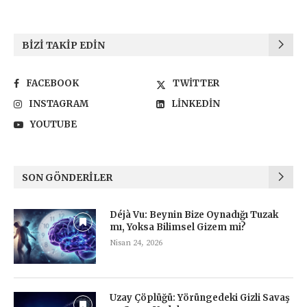
BIZI TAKIP EDIN
FACEBOOK
TWITTER
INSTAGRAM
LINKEDIN
YOUTUBE
SON GÖNDERILER
Déjà Vu: Beynin Bize Oynadığı Tuzak
mı, Yoksa Bilimsel Gizem mi?
Nisan 24, 2026
Uzay Çöplüğü: Yörüngedeki Gizli Savaş