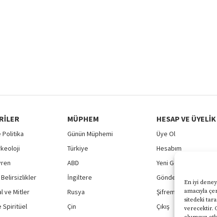
RILER
MÜPHEM
HESAP VE ÜYELIK
 Politika
Günün Müphemi
Üye Ol
rkeoloji
Türkiye
Hesabım
vren
ABD
Yeni Gönderi
Belirsizlikler
İngiltere
Gönderilerim
En iyi deney
 ve Mitler
Rusya
Şifremi Unuttum
amacıyla çer
sitedeki tar
 Spiritüel
Çin
Çıkış
verecektir. 