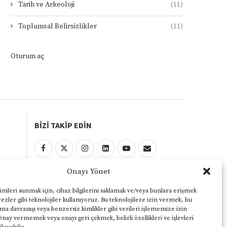
Tarih ve Arkeoloji
(11)
Toplumsal Belirsizlikler
(11)
Oturum aç
BİZİ TAKİP EDİN
Onayı Yönet
KULLANIM ŞARTLARI
Gizlilik ve Çerezler Politikası
imleri sunmak için, cihaz bilgilerini saklamak ve/veya bunlara erişmek
ezler gibi teknolojiler kullanıyoruz. Bu teknolojilere izin vermek, bu
Yasal Uyarı
ama davranışı veya benzersiz kimlikler gibi verileri işlememize izin
Onay vermemek veya onayı geri çekmek, belirli özellikleri ve işlevleri
KVKK Aydınlatma Metni