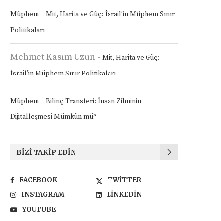
-
Müphem
Mit, Harita ve Güç: İsrail’in Müphem Sınır
Politikaları
Mehmet Kasım Uzun
-
Mit, Harita ve Güç:
İsrail’in Müphem Sınır Politikaları
-
Müphem
Bilinç Transferi: İnsan Zihninin
Dijitalleşmesi Mümkün mü?
BIZI TAKIP EDIN
FACEBOOK
TWITTER
INSTAGRAM
LINKEDIN
YOUTUBE