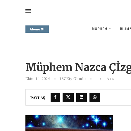
MÜPHEM
BİLİM
Abone Ol
Müphem Nazca Çİzgil
Ekim 14, 2024
157
Kişi Okudu
A+
A-
PAYLAŞ