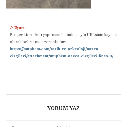
⚠ Uyarı:
Bu içerikten alıntı yapılması halinde, sayfa URL’sinin kaynak
olarak belirtilmesi zorunludur:
https://muphem.com/tarih-ve-arkeoloji/nazca-
cizgileri/attachment/muphem-nazca-cizgileri-lines-3/
📋
YORUM YAZ