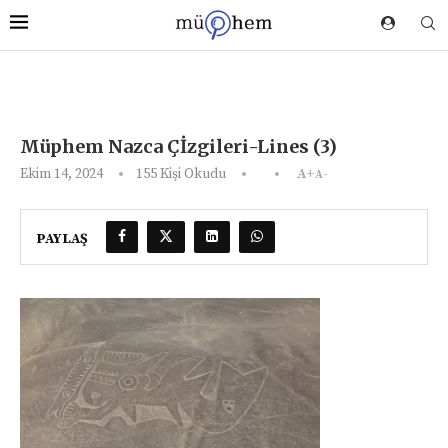
Müphem Nazca Çİzgileri-Lines (3)
Ekim 14, 2024
155
Kişi Okudu
A+
A-
PAYLAŞ