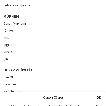
Felsefe ve Spiritüel
MÜPHEM
Günün Müphemi
Türkiye
ABD
İngiltere
Rusya
Çin
HESAP VE ÜYELIK
Üye Ol
Hesabım
Yeni Gönderi
Onayı Yönet
Gönderilerim
Şifremi Unuttum