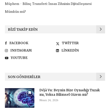
-
Müphem
Bilinç Transferi: İnsan Zihninin Dijitalleşmesi
Mümkün mü?
BIZI TAKIP EDIN
FACEBOOK
TWITTER
INSTAGRAM
LINKEDIN
YOUTUBE
SON GÖNDERILER
Déjà Vu: Beynin Bize Oynadığı Tuzak
mı, Yoksa Bilimsel Gizem mi?
Nisan 24, 2026