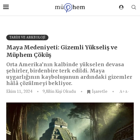
TARIH VE ARKEOLOJI
Maya Medeniyeti: Gizemli Yükseliş ve
Müphem Çöküş
Orta Amerika’nın kalbinde yükselen devasa
şehirler, birdenbire terk edildi. Maya
uygarlığının kayboluşunun ardındaki gizemler
hâlâ çözülmeyi bekliyor.
Ekim 11, 2024
9,8Bin
Kişi Okudu
İşaretle
A+
A-