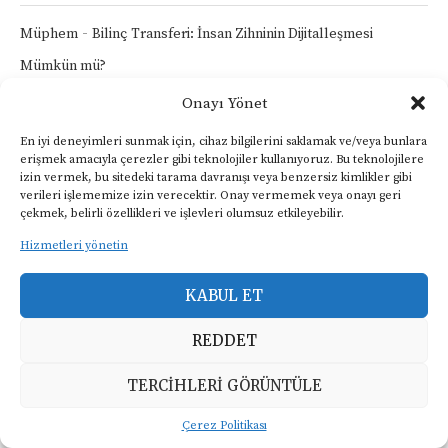
-
Müphem
Bilinç Transferi: İnsan Zihninin Dijitalleşmesi
Mümkün mü?
Onayı Yönet
BIZI TAKIP EDIN
En iyi deneyimleri sunmak için, cihaz bilgilerini saklamak ve/veya bunlara
erişmek amacıyla çerezler gibi teknolojiler kullanıyoruz. Bu teknolojilere
izin vermek, bu sitedeki tarama davranışı veya benzersiz kimlikler gibi
FACEBOOK
TWITTER
verileri işlememize izin verecektir. Onay vermemek veya onayı geri
çekmek, belirli özellikleri ve işlevleri olumsuz etkileyebilir.
INSTAGRAM
LINKEDIN
Hizmetleri yönetin
YOUTUBE
KABUL ET
SON GÖNDERILER
REDDET
TERCIHLERI GÖRÜNTÜLE
Déjà Vu: Beynin Bize Oynadığı Tuzak
mı, Yoksa Bilimsel Gizem mi?
Çerez Politikası
Nisan 24, 2026