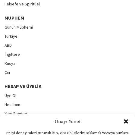
Felsefe ve Spiritüel
MÜPHEM
Günün Müphemi
Türkiye
ABD
İngiltere
Rusya
Çin
HESAP VE ÜYELIK
Üye Ol
Hesabım
Yeni Gönderi
Onayı Yönet
Gönderilerim
Şifremi Unuttum
En iyi deneyimleri sunmak için, cihaz bilgilerini saklamak ve/veya bunlara