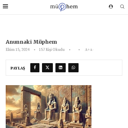
Anunnaki Müphem
Ekim 15, 2024
157
Kişi Okudu
A+
A-
PAYLAŞ