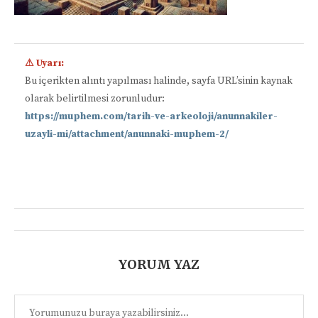
⚠ Uyarı:
Bu içerikten alıntı yapılması halinde, sayfa URL’sinin kaynak
olarak belirtilmesi zorunludur:
https://muphem.com/tarih-ve-arkeoloji/anunnakiler-
uzayli-mi/attachment/anunnaki-muphem-2/
📋
YORUM YAZ