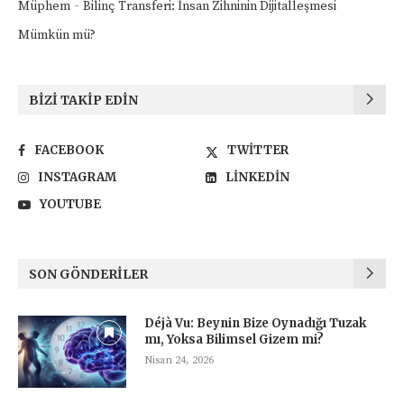
-
Müphem
Bilinç Transferi: İnsan Zihninin Dijitalleşmesi
Mümkün mü?
BIZI TAKIP EDIN
FACEBOOK
TWITTER
INSTAGRAM
LINKEDIN
YOUTUBE
SON GÖNDERILER
Déjà Vu: Beynin Bize Oynadığı Tuzak
mı, Yoksa Bilimsel Gizem mi?
Nisan 24, 2026