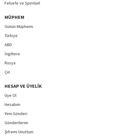
Felsefe ve Spiritüel
MÜPHEM
Günün Müphemi
Türkiye
ABD
İngiltere
Rusya
Çin
HESAP VE ÜYELIK
Üye Ol
Hesabım
Yeni Gönderi
Gönderilerim
Şifremi Unuttum