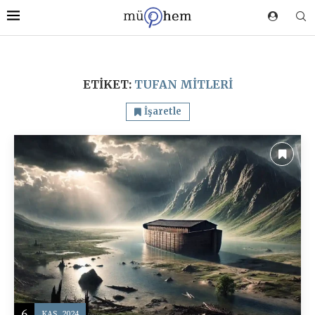
ETIKET:
TUFAN MITLERI
İşaretle
6
KAS, 2024