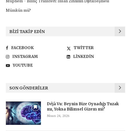
-
Müphem
Bilinç Transferi: İnsan Zihninin Dijitalleşmesi
Mümkün mü?
BIZI TAKIP EDIN
FACEBOOK
TWITTER
INSTAGRAM
LINKEDIN
YOUTUBE
SON GÖNDERILER
Déjà Vu: Beynin Bize Oynadığı Tuzak
mı, Yoksa Bilimsel Gizem mi?
Nisan 24, 2026