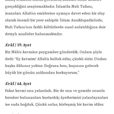
gerçekliğini araştırmaktadır. İslam’da Nuh Tufanı,
insanları Allah’ın emirlerine uymaya davet eden bir olay
olarak önemli bir yere sahiptir. İslam Ansiklopedisi’nde,
Nuh Tufanı’nın farklı kültürlerde nasıl anlatıldığına dair
detaylı analizler bulunmaktadır.
A’râf / 59. Ayet
Biz Nûh’u kavmine peygamber gönderdik. Onlara şöyle
dedi: “Ey kavmim! Allah’a kulluk edin; çünkü sizin O’ndan
başka ilâhınız yoktur. Doğrusu ben, başınıza gelecek
büyük bir günün azâbından korkuyorum.”
A’râf / 64. Ayet
Fakat kavmi onu yalanladı. Biz de onu ve gemide onunla
beraber bulunanları kurtardık; âyetlerimizi yalanlayanları
ise suda boğduk. Çünkü onlar, körleşmiş bir kavim idiler.