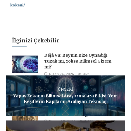
kokeni/
📋
İlginizi Çekebilir
Déjà Vu: Beynin Bize Oynadığı
Tuzak mı, Yoksa Bilimsel Gizem
mi?
Nisan 24, 2026
352
Lût Kavmi: Tarih ve Evrensel
ÖNCEKI
Dersler
Yapay Zekanın Bilimsel Araştırmalara Etkisi: Yeni
Kasım 24, 2024
10,1Bin
Keşiflerin Kapılarını Aralayan Teknoloji
Ahit Sandığı (Ark of the Covenant):
Gizemin ve Kutsallığın İzinde
Kasım 15, 2024
8,2Bin