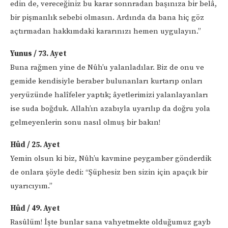
edin de, vereceğiniz bu karar sonnradan başınıza bir belâ,
bir pişmanlık sebebi olmasın. Ardında da bana hiç göz
açtırmadan hakkımdaki kararınızı hemen uygulayın.”
Yunus / 73. Ayet
Buna rağmen yine de Nûh’u yalanladılar. Biz de onu ve
gemide kendisiyle beraber bulunanları kurtarıp onları
yeryüzünde halîfeler yaptık; âyetlerimizi yalanlayanları
ise suda boğduk. Allah’ın azabıyla uyarılıp da doğru yola
gelmeyenlerin sonu nasıl olmuş bir bakın!
Hûd / 25. Ayet
Yemin olsun ki biz, Nûh’u kavmine peygamber gönderdik
de onlara şöyle dedi: “Şüphesiz ben sizin için apaçık bir
uyarıcıyım.”
Hûd / 49. Ayet
Rasûlüm! İşte bunlar sana vahyetmekte olduğumuz gayb