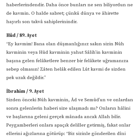
haberlerindendir. Daha önce bunları ne sen biliyordun ne
de kavmin. O halde sabret; çünkü dünya ve âhirette
hayırlı son takvâ sahiplerinindir.
Hûd / 89. Ayet
“Ey kavmim! Bana olan düşmanlığınız sakın sizin Nûh
kavminin veya Hûd kavminin yahut Sâlih’in kavminin
başına gelen felâketlere benzer bir felâkete uğramanıza
sebep olmasın! Zâten helâk edilen Lût kavmi de sizden
pek uzak değildir.”
İbrahim / 9. Ayet
Sizden önceki Nûh kavminin, Âd ve Semûd’un ve onlardan
sonra gelenlerin haberi size ulaşmadı mı? Onların hâlini
ve başlarına geleni gerçek mânada ancak Allah bilir.
Peygamberleri onlara apaçık deliller getirmiş, fakat onlar
ellerini ağızlarına götürüp: “Biz sizinle gönderilen dîni