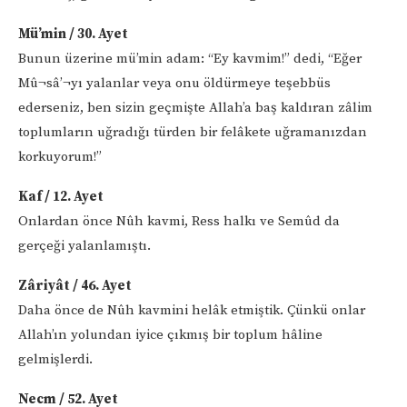
Mü’min / 30. Ayet
Bunun üzerine mü’min adam: “Ey kavmim!” dedi, “Eğer
Mû¬sâ’¬yı yalanlar veya onu öldürmeye teşebbüs
ederseniz, ben sizin geçmişte Allah’a baş kaldıran zâlim
toplumların uğradığı türden bir felâkete uğramanızdan
korkuyorum!”
Kaf / 12. Ayet
Onlardan önce Nûh kavmi, Ress halkı ve Semûd da
gerçeği yalanlamıştı.
Zâriyât / 46. Ayet
Daha önce de Nûh kavmini helâk etmiştik. Çünkü onlar
Allah’ın yolundan iyice çıkmış bir toplum hâline
gelmişlerdi.
Necm / 52. Ayet