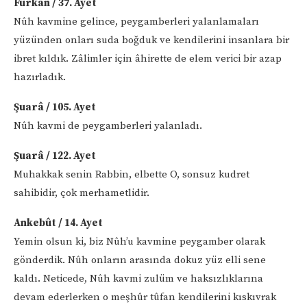
Furkan / 37. Ayet
Nûh kavmine gelince, peygamberleri yalanlamaları
yüzünden onları suda boğduk ve kendilerini insanlara bir
ibret kıldık. Zâlimler için âhirette de elem verici bir azap
hazırladık.
Şuarâ / 105. Ayet
Nûh kavmi de peygamberleri yalanladı.
Şuarâ / 122. Ayet
Muhakkak senin Rabbin, elbette O, sonsuz kudret
sahibidir, çok merhametlidir.
Ankebût / 14. Ayet
Yemin olsun ki, biz Nûh’u kavmine peygamber olarak
gönderdik. Nûh onların arasında dokuz yüz elli sene
kaldı. Neticede, Nûh kavmi zulüm ve haksızlıklarına
devam ederlerken o meşhûr tûfan kendilerini kıskıvrak