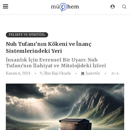
FELSEFE VE SPIRITÜEL
Nuh Tufanı’nın Kökeni ve İnanç
Sistemlerindeki Yeri
İnsanlık İçin Evrensel Bir Uyarı: Nuh
Tufanı'nın İlahiyat ve Mitolojideki İzleri
Kasım 6, 2024
9,7Bin
Kişi Okudu
İşaretle
A+
A-