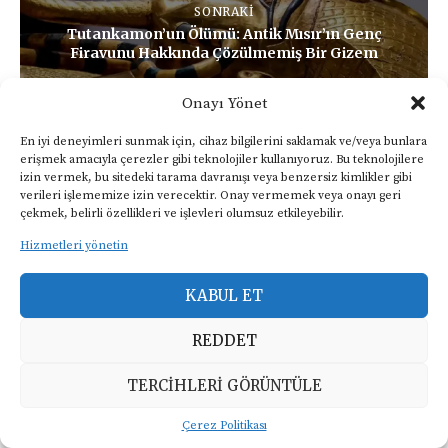
Rüyalar ve Bilinmeyen Dünyaları:
SONRAKI
Gerçekten Ne Anlatıyorlar?
Tutankamon’un Ölümü: Antik Mısır’ın Genç
Ekim 27, 2024
8,8Bin
Firavunu Hakkında Çözülmemiş Bir Gizem
Lucid Rüyalar: Bilincin Rüya
Onayı Yönet
Dünyasında Uyanışı
Ekim 19, 2024
8,5Bin
En iyi deneyimleri sunmak için, cihaz bilgilerini saklamak ve/veya bunlara
erişmek amacıyla çerezler gibi teknolojiler kullanıyoruz. Bu teknolojilere
BENZER KONULAR
Ruhun Varoluşu: Bilimsel ve
izin vermek, bu sitedeki tarama davranışı veya benzersiz kimlikler gibi
Spiritüel Tartışmalar
verileri işlememize izin verecektir. Onay vermemek veya onayı geri
Ekim 4, 2024
10,6Bin
çekmek, belirli özellikleri ve işlevleri olumsuz etkileyebilir.
Hizmetleri yönetin
KABUL ET
REDDET
TERCIHLERI GÖRÜNTÜLE
Çerez Politikası