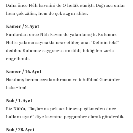
Daha önce Nûh kavmini de O helâk etmişti. Doğrusu onlar
hem çok zâlim, hem de çok azgın idiler.
Kamer / 9. Ayet
Bunlardan önce Nûh kavmi de yalanlamıştı. Kulumuz
Nûh’u yalancı saymakta ısrar ettiler, ona: “Delinin teki!”
dediler. Kulumuz saygısızca incitildi, tebliğden zorla
engellendi.
Kamer / 16. Ayet
Nasılmış benim cezalandırmam ve tehdîdim! Görsünler
baka¬lım!
Nuh / 1. Ayet
Biz Nûh’u, “Başlarına pek acı bir azap çökmeden önce
halkını uyar!” diye kavmine peygamber olarak gönderdik.
Nuh / 28. Ayet