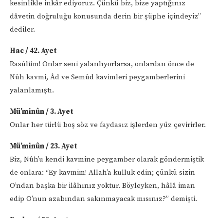
kesinlikle inkâr ediyoruz. Çünkü biz, bize yaptığınız
dâvetin doğruluğu konusunda derin bir şüphe içindeyiz”
dediler.
Hac / 42. Ayet
Rasûlüm! Onlar seni yalanlıyorlarsa, onlardan önce de
Nûh kavmi, Âd ve Semûd kavimleri peygamberlerini
yalanlamıştı.
Mü’minûn / 3. Ayet
Onlar her türlü boş söz ve faydasız işlerden yüz çevirirler.
Mü’minûn / 23. Ayet
Biz, Nûh’u kendi kavmine peygamber olarak göndermiştik
de onlara: “Ey kavmim! Allah’a kulluk edin; çünkü sizin
O’ndan başka bir ilâhınız yoktur. Böyleyken, hâlâ iman
edip O’nun azabından sakınmayacak mısınız?” demişti.