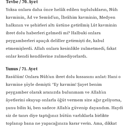
Tevbe / 70. Ayet
Yoksa onlara daha önce helâk edilen toplulukların, Nûh
kavminin, Âd ve Semûd’un, İbrâhim kavminin, Medyen
halkının ve şehirleri altı üstüne getirilmiş Lût kavminin
ibret dolu haberleri gelmedi mi? Halbuki onlara
peygamberleri apaçık deliller getirmişti de, kabul
etmemişlerdi. Allah onlara kesinlikle zulmetmedi, fakat
onlar kendi kendilerine zulmediyorlardı.
Yunus / 71. Ayet
Rasûlüm! Onlara Nûh’un ibret dolu kıssasını anlat: Hani o
kavmine şöyle demişti: “Ey kavmim! Şayet benim
peygamber olarak aranızda bulunmam ve Allah’ın
âyetlerini okuyup onlarla öğüt vermem size ağır geliyorsa,
şunu bilin ki, ben sadece Allah’a güvenip dayandım. Haydi
siz de tanrı diye taptığınız bütün varlıklarla birlikte
toplanıp bana ne yapacağınıza karar verin. Ama, dikkat