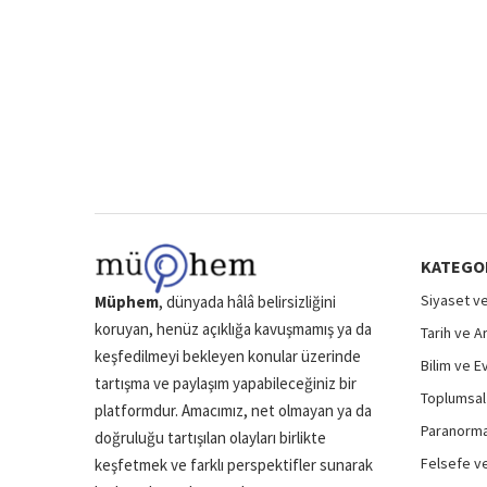
KATEGO
Siyaset ve
Müphem
, dünyada hâlâ belirsizliğini
koruyan, henüz açıklığa kavuşmamış ya da
Tarih ve A
keşfedilmeyi bekleyen konular üzerinde
Bilim ve E
tartışma ve paylaşım yapabileceğiniz bir
Toplumsal 
platformdur. Amacımız, net olmayan ya da
Paranormal
doğruluğu tartışılan olayları birlikte
Felsefe ve
keşfetmek ve farklı perspektifler sunarak