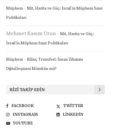
-
Müphem
Mit, Harita ve Güç: İsrail’in Müphem Sınır
Politikaları
Mehmet Kasım Uzun
-
Mit, Harita ve Güç:
İsrail’in Müphem Sınır Politikaları
-
Müphem
Bilinç Transferi: İnsan Zihninin
Dijitalleşmesi Mümkün mü?
BIZI TAKIP EDIN
FACEBOOK
TWITTER
INSTAGRAM
LINKEDIN
YOUTUBE