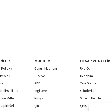
RILER
MÜPHEM
HESAP VE ÜYELIK
 Politika
Günün Müphemi
Üye Ol
rkeoloji
Türkiye
Hesabım
vren
ABD
Yeni Gönderi
Belirsizlikler
İngiltere
Gönderilerim
 ve Mitler
Rusya
Şifremi Unuttum
 Spiritüel
Çin
Çıkış