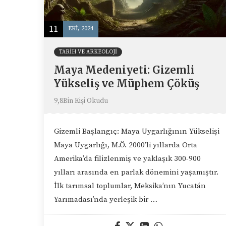
11
EKI, 2024
TARIH VE ARKEOLOJI
Maya Medeniyeti: Gizemli
Yükseliş ve Müphem Çöküş
9,8Bin Kişi Okudu
Gizemli Başlangıç: Maya Uygarlığının Yükselişi
Maya Uygarlığı, M.Ö. 2000’li yıllarda Orta
Amerika’da filizlenmiş ve yaklaşık 300-900
yılları arasında en parlak dönemini yaşamıştır.
İlk tarımsal toplumlar, Meksika’nın Yucatán
Yarımadası’nda yerleşik bir …