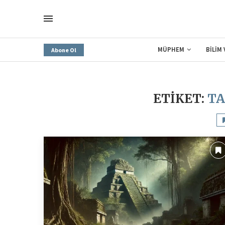
MÜPHEM
BİLİM
Abone Ol
ETIKET:
TA