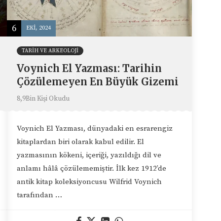
6
EKI, 2024
TARIH VE ARKEOLOJI
Voynich El Yazması: Tarihin
Çözülemeyen En Büyük Gizemi
8,9Bin Kişi Okudu
Voynich El Yazması, dünyadaki en esrarengiz
kitaplardan biri olarak kabul edilir. El
yazmasının kökeni, içeriği, yazıldığı dil ve
anlamı hâlâ çözülememiştir. İlk kez 1912’de
antik kitap koleksiyoncusu Wilfrid Voynich
tarafından …