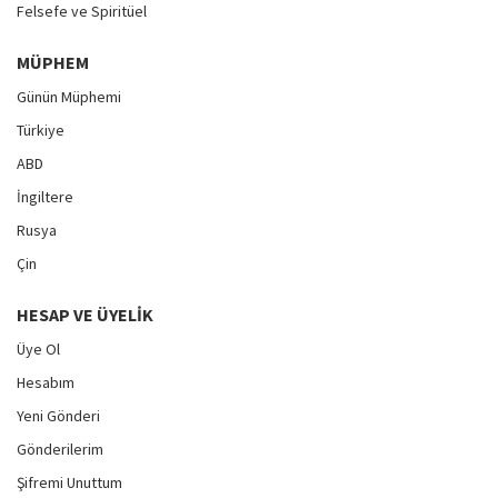
Felsefe ve Spiritüel
MÜPHEM
Günün Müphemi
Türkiye
ABD
İngiltere
Rusya
Çin
HESAP VE ÜYELIK
Üye Ol
Hesabım
Yeni Gönderi
Gönderilerim
Şifremi Unuttum