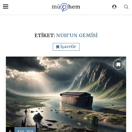
ETIKET:
NUH’UN GEMISI
İşaretle
6
KAS, 2024