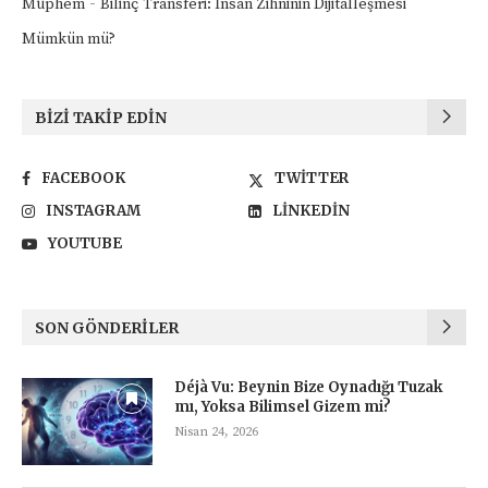
-
Müphem
Bilinç Transferi: İnsan Zihninin Dijitalleşmesi
Mümkün mü?
BIZI TAKIP EDIN
FACEBOOK
TWITTER
INSTAGRAM
LINKEDIN
YOUTUBE
SON GÖNDERILER
Déjà Vu: Beynin Bize Oynadığı Tuzak
mı, Yoksa Bilimsel Gizem mi?
Nisan 24, 2026