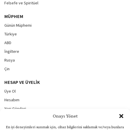
Felsefe ve Spiritüel
MÜPHEM
Günün Müphemi
Türkiye
ABD
İngiltere
Rusya
Çin
HESAP VE ÜYELIK
Üye Ol
Hesabım
Yeni Gönderi
Onayı Yönet
Gönderilerim
Şifremi Unuttum
En iyi deneyimleri sunmak için, cihaz bilgilerini saklamak ve/veya bunlara