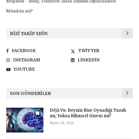
-
Müphem
Bilinç Transferi: İnsan Zihninin Dijitalleşmesi
Mümkün mü?
BIZI TAKIP EDIN
FACEBOOK
TWITTER
INSTAGRAM
LINKEDIN
YOUTUBE
SON GÖNDERILER
Déjà Vu: Beynin Bize Oynadığı Tuzak
mı, Yoksa Bilimsel Gizem mi?
Nisan 24, 2026