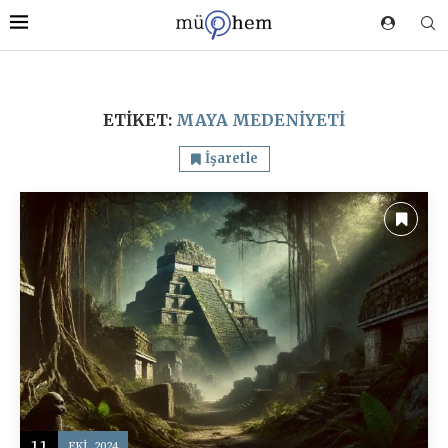
ETIKET:
MAYA MEDENIYETI
İşaretle
11
EKI, 2024