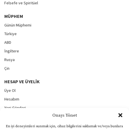
Felsefe ve Spiritüel
MÜPHEM
Günün Müphemi
Türkiye
ABD
İngiltere
Rusya
Çin
HESAP VE ÜYELIK
Üye Ol
Hesabım
Yeni Gönderi
Onayı Yönet
Gönderilerim
Şifremi Unuttum
En iyi deneyimleri sunmak için, cihaz bilgilerini saklamak ve/veya bunlara