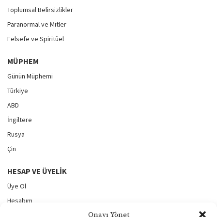
Toplumsal Belirsizlikler
Paranormal ve Mitler
Felsefe ve Spiritüel
MÜPHEM
Günün Müphemi
Türkiye
ABD
İngiltere
Rusya
Çin
HESAP VE ÜYELIK
Üye Ol
Hesabım
Onayı Yönet
Yeni Gönderi