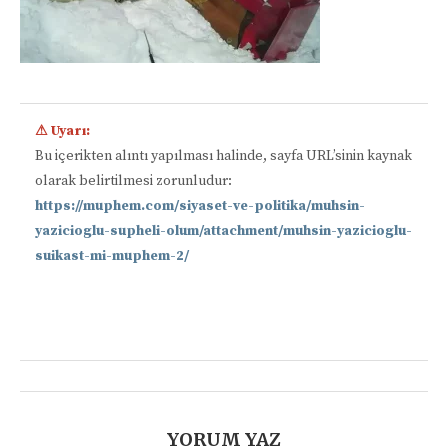
⚠ Uyarı:
Bu içerikten alıntı yapılması halinde, sayfa URL’sinin kaynak
olarak belirtilmesi zorunludur:
https://muphem.com/siyaset-ve-politika/muhsin-
yazicioglu-supheli-olum/attachment/muhsin-yazicioglu-
suikast-mi-muphem-2/
📋
YORUM YAZ