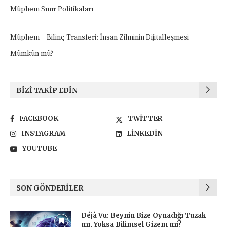
Müphem Sınır Politikaları
-
Müphem
Bilinç Transferi: İnsan Zihninin Dijitalleşmesi
Mümkün mü?
BIZI TAKIP EDIN
FACEBOOK
TWITTER
INSTAGRAM
LINKEDIN
YOUTUBE
SON GÖNDERILER
Déjà Vu: Beynin Bize Oynadığı Tuzak
mı, Yoksa Bilimsel Gizem mi?