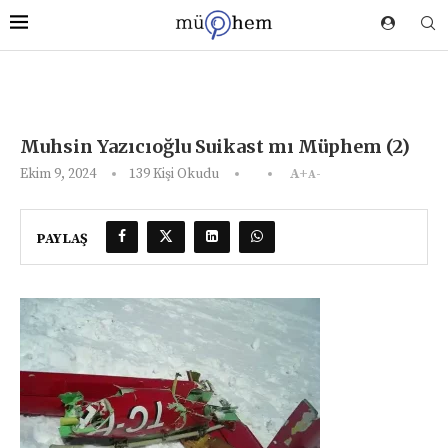
Muhsin Yazıcıoğlu Suikast mı Müphem (2)
Ekim 9, 2024
139
Kişi Okudu
A+
A-
PAYLAŞ