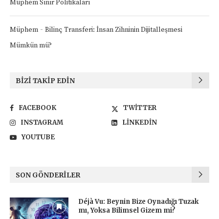
Müphem Sınır Politikaları
-
Müphem
Bilinç Transferi: İnsan Zihninin Dijitalleşmesi
Mümkün mü?
BIZI TAKIP EDIN
FACEBOOK
TWITTER
INSTAGRAM
LINKEDIN
YOUTUBE
SON GÖNDERILER
Déjà Vu: Beynin Bize Oynadığı Tuzak
mı, Yoksa Bilimsel Gizem mi?