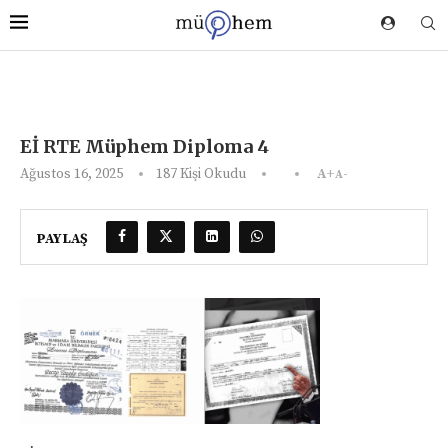
Eİ RTE Müphem Diploma 4
Ağustos 16, 2025
187
Kişi Okudu
A+
A-
PAYLAŞ