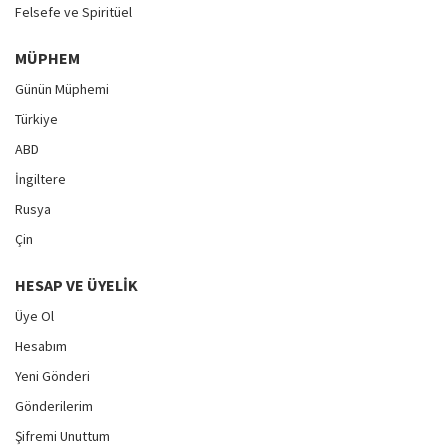
Felsefe ve Spiritüel
MÜPHEM
Günün Müphemi
Türkiye
ABD
İngiltere
Rusya
Çin
HESAP VE ÜYELIK
Üye Ol
Hesabım
Yeni Gönderi
Gönderilerim
Şifremi Unuttum