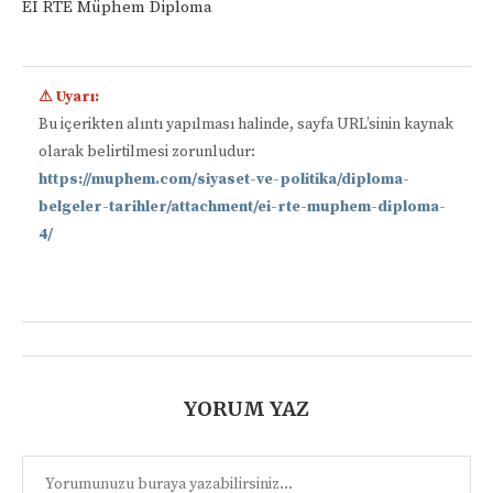
Eİ RTE Müphem Diploma
⚠ Uyarı:
Bu içerikten alıntı yapılması halinde, sayfa URL’sinin kaynak
olarak belirtilmesi zorunludur:
https://muphem.com/siyaset-ve-politika/diploma-
belgeler-tarihler/attachment/ei-rte-muphem-diploma-
4/
📋
YORUM YAZ