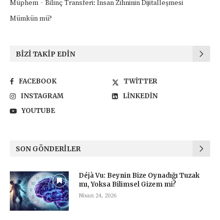
-
Müphem
Bilinç Transferi: İnsan Zihninin Dijitalleşmesi
Mümkün mü?
BIZI TAKIP EDIN
FACEBOOK
TWITTER
INSTAGRAM
LINKEDIN
YOUTUBE
SON GÖNDERILER
Déjà Vu: Beynin Bize Oynadığı Tuzak
mı, Yoksa Bilimsel Gizem mi?
Nisan 24, 2026