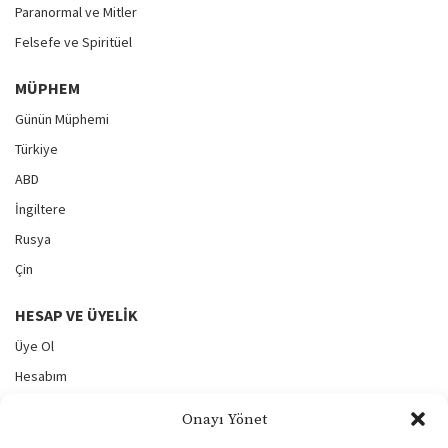
Paranormal ve Mitler
Felsefe ve Spiritüel
MÜPHEM
Günün Müphemi
Türkiye
ABD
İngiltere
Rusya
Çin
HESAP VE ÜYELIK
Üye Ol
Hesabım
Yeni Gönderi
Onayı Yönet
Gönderilerim