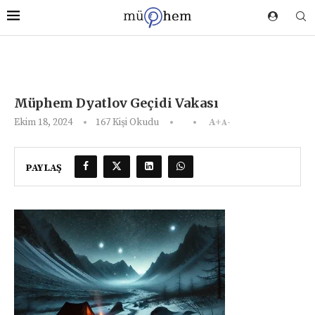
Müphem Dyatlov Geçidi Vakası
Ekim 18, 2024
167
Kişi Okudu
A+
A-
PAYLAŞ