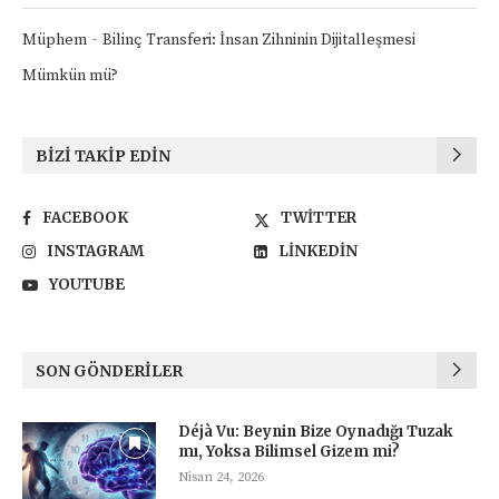
-
Müphem
Bilinç Transferi: İnsan Zihninin Dijitalleşmesi
Mümkün mü?
BIZI TAKIP EDIN
FACEBOOK
TWITTER
INSTAGRAM
LINKEDIN
YOUTUBE
SON GÖNDERILER
Déjà Vu: Beynin Bize Oynadığı Tuzak
mı, Yoksa Bilimsel Gizem mi?
Nisan 24, 2026