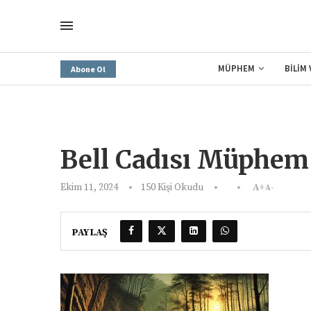
MÜPHEM
BİLİM
Abone Ol
Bell Cadısı Müphem
Ekim 11, 2024
150
Kişi Okudu
A+
A-
PAYLAŞ