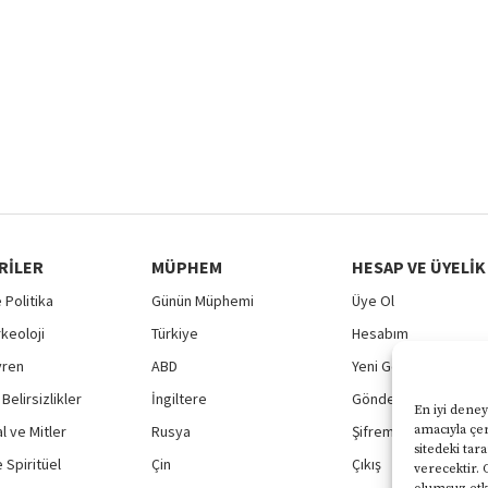
RILER
MÜPHEM
HESAP VE ÜYELIK
 Politika
Günün Müphemi
Üye Ol
rkeoloji
Türkiye
Hesabım
vren
ABD
Yeni Gönderi
Belirsizlikler
İngiltere
Gönderilerim
En iyi deney
 ve Mitler
Rusya
Şifremi Unuttum
amacıyla çer
sitedeki tar
 Spiritüel
Çin
Çıkış
verecektir. 