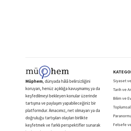
KATEGO
Siyaset ve
Müphem
, dünyada hâlâ belirsizliğini
koruyan, henüz açıklığa kavuşmamış ya da
Tarih ve A
keşfedilmeyi bekleyen konular üzerinde
Bilim ve E
tartışma ve paylaşım yapabileceğiniz bir
Toplumsal 
platformdur. Amacımız, net olmayan ya da
Paranormal
doğruluğu tartışılan olayları birlikte
Felsefe ve
keşfetmek ve farklı perspektifler sunarak