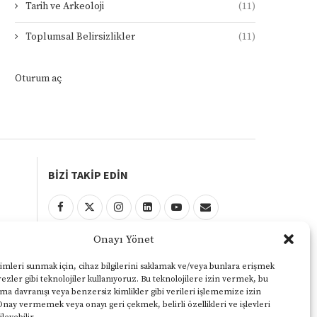
Tarih ve Arkeoloji
(11)
Toplumsal Belirsizlikler
(11)
Oturum aç
BİZİ TAKİP EDİN
Onayı Yönet
KULLANIM ŞARTLARI
Gizlilik ve Çerezler Politikası
imleri sunmak için, cihaz bilgilerini saklamak ve/veya bunlara erişmek
ezler gibi teknolojiler kullanıyoruz. Bu teknolojilere izin vermek, bu
Yasal Uyarı
ama davranışı veya benzersiz kimlikler gibi verileri işlememize izin
Onay vermemek veya onayı geri çekmek, belirli özellikleri ve işlevleri
KVKK Aydınlatma Metni