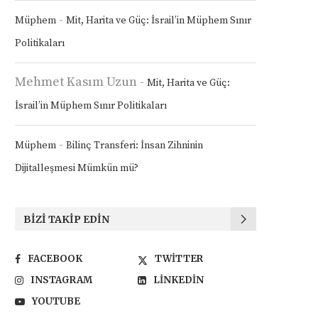
-
Müphem
Mit, Harita ve Güç: İsrail’in Müphem Sınır
Politikaları
Mehmet Kasım Uzun
-
Mit, Harita ve Güç:
İsrail’in Müphem Sınır Politikaları
-
Müphem
Bilinç Transferi: İnsan Zihninin
Dijitalleşmesi Mümkün mü?
BIZI TAKIP EDIN
FACEBOOK
TWITTER
INSTAGRAM
LINKEDIN
YOUTUBE