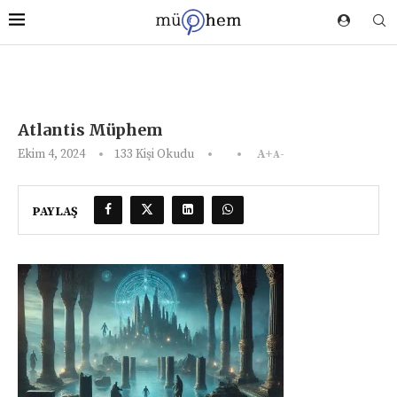
Atlantis Müphem
Ekim 4, 2024
133
Kişi Okudu
A+
A-
PAYLAŞ