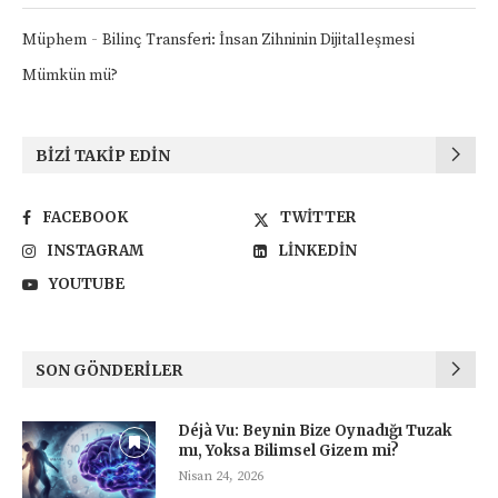
-
Müphem
Bilinç Transferi: İnsan Zihninin Dijitalleşmesi
Mümkün mü?
BIZI TAKIP EDIN
FACEBOOK
TWITTER
INSTAGRAM
LINKEDIN
YOUTUBE
SON GÖNDERILER
Déjà Vu: Beynin Bize Oynadığı Tuzak
mı, Yoksa Bilimsel Gizem mi?
Nisan 24, 2026