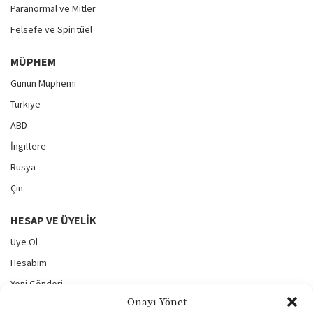
Paranormal ve Mitler
Felsefe ve Spiritüel
MÜPHEM
Günün Müphemi
Türkiye
ABD
İngiltere
Rusya
Çin
HESAP VE ÜYELIK
Üye Ol
Hesabım
Yeni Gönderi
Onayı Yönet
Gönderilerim