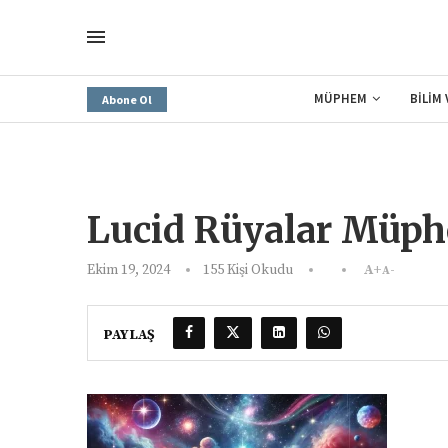
MÜPHEM
BİLİM
Abone Ol
Lucid Rüyalar Müph
Ekim 19, 2024
155
Kişi Okudu
A+
A-
PAYLAŞ