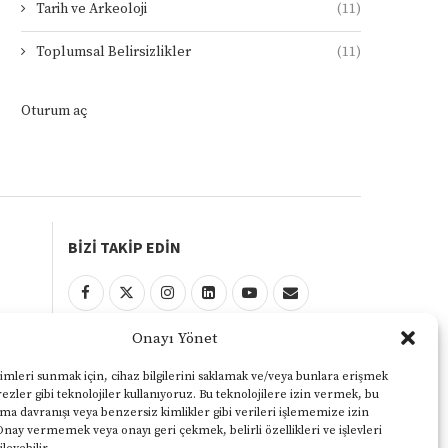
Tarih ve Arkeoloji
(11)
Toplumsal Belirsizlikler
(11)
Oturum aç
BİZİ TAKİP EDİN
Onayı Yönet
KULLANIM ŞARTLARI
Gizlilik ve Çerezler Politikası
imleri sunmak için, cihaz bilgilerini saklamak ve/veya bunlara erişmek
ezler gibi teknolojiler kullanıyoruz. Bu teknolojilere izin vermek, bu
Yasal Uyarı
ama davranışı veya benzersiz kimlikler gibi verileri işlememize izin
Onay vermemek veya onayı geri çekmek, belirli özellikleri ve işlevleri
KVKK Aydınlatma Metni