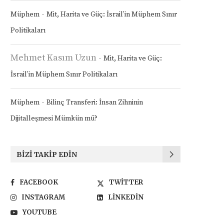
-
Müphem
Mit, Harita ve Güç: İsrail’in Müphem Sınır
Politikaları
Mehmet Kasım Uzun
-
Mit, Harita ve Güç:
İsrail’in Müphem Sınır Politikaları
-
Müphem
Bilinç Transferi: İnsan Zihninin
Dijitalleşmesi Mümkün mü?
BIZI TAKIP EDIN
FACEBOOK
TWITTER
INSTAGRAM
LINKEDIN
YOUTUBE