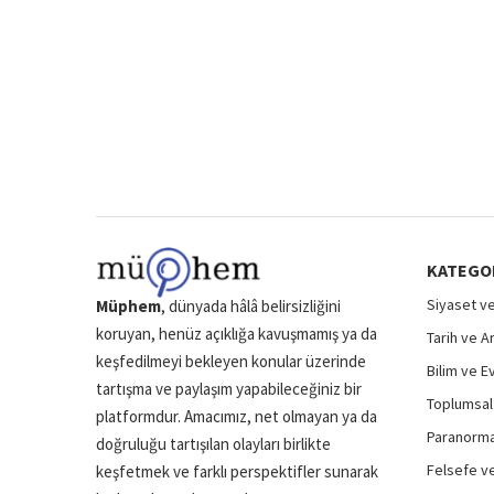
KATEGO
Siyaset ve
Müphem
, dünyada hâlâ belirsizliğini
koruyan, henüz açıklığa kavuşmamış ya da
Tarih ve A
keşfedilmeyi bekleyen konular üzerinde
Bilim ve E
tartışma ve paylaşım yapabileceğiniz bir
Toplumsal 
platformdur. Amacımız, net olmayan ya da
Paranormal
doğruluğu tartışılan olayları birlikte
Felsefe ve
keşfetmek ve farklı perspektifler sunarak