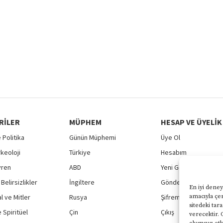
RILER
MÜPHEM
HESAP VE ÜYELIK
 Politika
Günün Müphemi
Üye Ol
rkeoloji
Türkiye
Hesabım
vren
ABD
Yeni Gönderi
Belirsizlikler
İngiltere
Gönderilerim
En iyi deney
 ve Mitler
Rusya
Şifremi Unuttum
amacıyla çer
sitedeki tar
 Spiritüel
Çin
Çıkış
verecektir. 