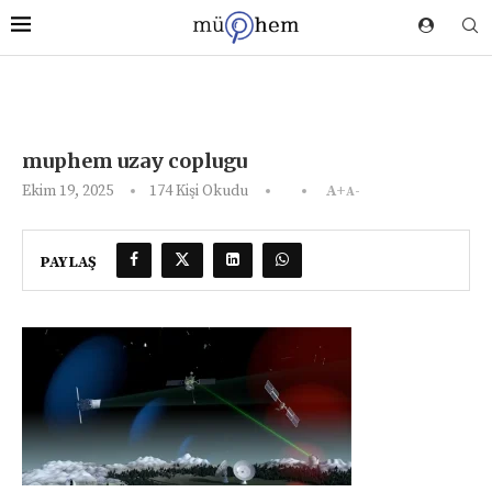
muphem uzay coplugu
Ekim 19, 2025
174
Kişi Okudu
A+
A-
PAYLAŞ