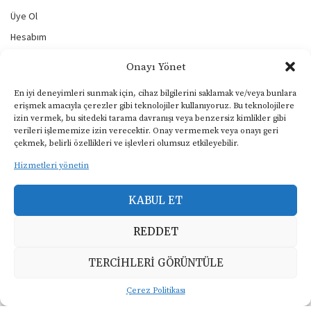
Üye Ol
Hesabım
Yeni Gönderi
Onayı Yönet
Gönderilerim
En iyi deneyimleri sunmak için, cihaz bilgilerini saklamak ve/veya bunlara
Şifremi Unuttum
erişmek amacıyla çerezler gibi teknolojiler kullanıyoruz. Bu teknolojilere
izin vermek, bu sitedeki tarama davranışı veya benzersiz kimlikler gibi
Çıkış
verileri işlememize izin verecektir. Onay vermemek veya onayı geri
çekmek, belirli özellikleri ve işlevleri olumsuz etkileyebilir.
BİZİ TAKİP EDİN
Hizmetleri yönetin
KABUL ET
KULLANIM ŞARTLARI
REDDET
Gizlilik ve Çerezler Politikası
TERCIHLERI GÖRÜNTÜLE
Yasal Uyarı
KVKK Aydınlatma Metni
Çerez Politikası