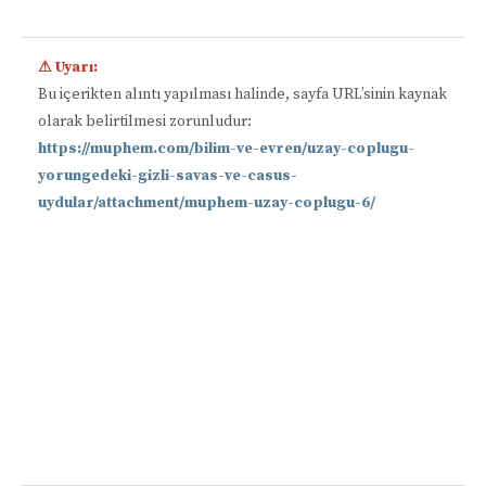
⚠ Uyarı:
Bu içerikten alıntı yapılması halinde, sayfa URL’sinin kaynak
olarak belirtilmesi zorunludur:
https://muphem.com/bilim-ve-evren/uzay-coplugu-
yorungedeki-gizli-savas-ve-casus-
uydular/attachment/muphem-uzay-coplugu-6/
📋