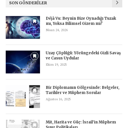
SON GÖNDERILER
Déjà Vu: Beynin Bize Oynadığı Tuzak
mı, Yoksa Bilimsel Gizem mi?
Nisan 24, 2026
Uzay Çöplüğü: Yörüngedeki Gizli Savaş
ve Casus Uydular
Ekim 19, 2025
Bir Diplomanın Gölgesinde: Belgeler,
Tarihler ve Müphem Sorular
Ağustos 16, 2025
Mit, Harita ve Güç: İsrail’in Müphem
Sınır Politikaları