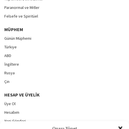
Paranormal ve Mitler
Felsefe ve Spiritüel
MÜPHEM
Günün Müphemi
Türkiye
ABD
İngiltere
Rusya
Çin
HESAP VE ÜYELIK
Üye Ol
Hesabım
Yeni Gönderi
Onayı Yönet