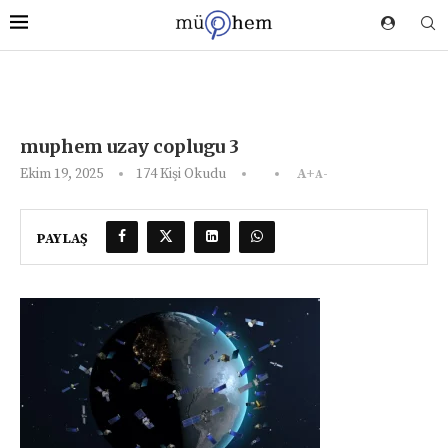
muphem uzay coplugu 3
Ekim 19, 2025
174
Kişi Okudu
A+
A-
PAYLAŞ