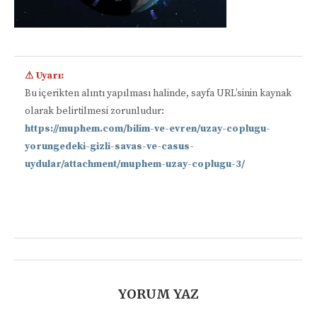
⚠ Uyarı:
Bu içerikten alıntı yapılması halinde, sayfa URL’sinin kaynak
olarak belirtilmesi zorunludur:
https://muphem.com/bilim-ve-evren/uzay-coplugu-
yorungedeki-gizli-savas-ve-casus-
uydular/attachment/muphem-uzay-coplugu-3/
📋
YORUM YAZ