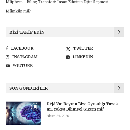
-
Müphem
Bilinç Transferi: İnsan Zihninin Dijitalleşmesi
Mümkün mü?
BIZI TAKIP EDIN
FACEBOOK
TWITTER
INSTAGRAM
LINKEDIN
YOUTUBE
SON GÖNDERILER
Déjà Vu: Beynin Bize Oynadığı Tuzak
mı, Yoksa Bilimsel Gizem mi?
Nisan 24, 2026