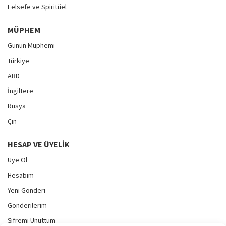
Felsefe ve Spiritüel
MÜPHEM
Günün Müphemi
Türkiye
ABD
İngiltere
Rusya
Çin
HESAP VE ÜYELIK
Üye Ol
Hesabım
Yeni Gönderi
Gönderilerim
Şifremi Unuttum