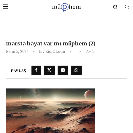
marsta hayat var mı müphem (2)
Ekim 5, 2024
137
Kişi Okudu
A+
A-
PAYLAŞ