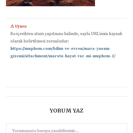
⚠ Uyarı:
Bu içerikten alıntı yapılması halinde, sayfa URL’sinin kaynak
olarak belirtilmesi zorunludur:
https://muphem.com/bilim-ve-evren/mars-yasam-
gizemi/attachment/marsta-hayat-var-mi-muphem-2/
📋
YORUM YAZ