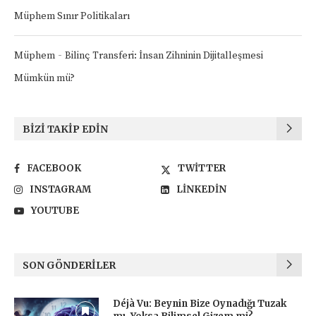
Müphem Sınır Politikaları
-
Müphem
Bilinç Transferi: İnsan Zihninin Dijitalleşmesi
Mümkün mü?
BIZI TAKIP EDIN
FACEBOOK
TWITTER
INSTAGRAM
LINKEDIN
YOUTUBE
SON GÖNDERILER
Déjà Vu: Beynin Bize Oynadığı Tuzak