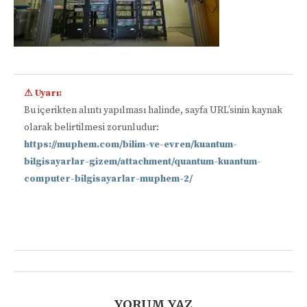
⚠ Uyarı:
Bu içerikten alıntı yapılması halinde, sayfa URL’sinin kaynak
olarak belirtilmesi zorunludur:
https://muphem.com/bilim-ve-evren/kuantum-
bilgisayarlar-gizem/attachment/quantum-kuantum-
computer-bilgisayarlar-muphem-2/
📋
YORUM YAZ