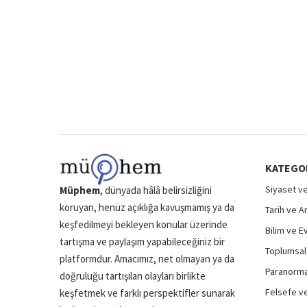
KATEGO
Siyaset ve
Müphem
, dünyada hâlâ belirsizliğini
koruyan, henüz açıklığa kavuşmamış ya da
Tarih ve A
keşfedilmeyi bekleyen konular üzerinde
Bilim ve E
tartışma ve paylaşım yapabileceğiniz bir
Toplumsal 
platformdur. Amacımız, net olmayan ya da
Paranormal
doğruluğu tartışılan olayları birlikte
Felsefe ve
keşfetmek ve farklı perspektifler sunarak