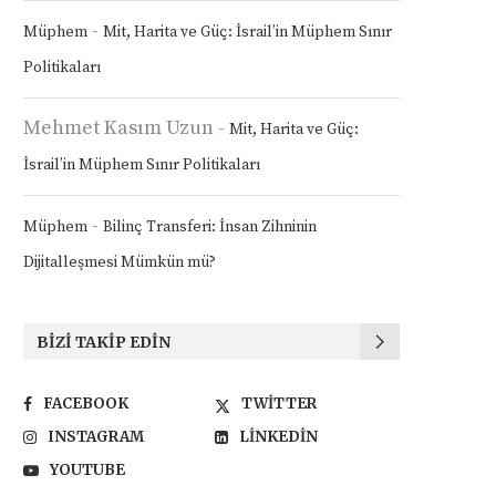
-
Müphem
Mit, Harita ve Güç: İsrail’in Müphem Sınır
Politikaları
Mehmet Kasım Uzun
-
Mit, Harita ve Güç:
İsrail’in Müphem Sınır Politikaları
-
Müphem
Bilinç Transferi: İnsan Zihninin
Dijitalleşmesi Mümkün mü?
BIZI TAKIP EDIN
FACEBOOK
TWITTER
INSTAGRAM
LINKEDIN
YOUTUBE