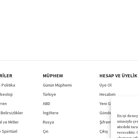
RILER
MÜPHEM
HESAP VE ÜYELIK
 Politika
Günün Müphemi
Üye Ol
rkeoloji
Türkiye
Hesabım
vren
ABD
Yeni Gönderi
Belirsizlikler
İngiltere
Gönderilerim
En iyi deney
 ve Mitler
Rusya
Şifremi Unuttum
amacıyla çer
sitedeki tar
 Spiritüel
Çin
Çıkış
verecektir. 