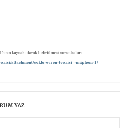
RL’sinin kaynak olarak belirtilmesi zorunludur:
📋
eorisi/attachment/coklu-evren-teorisi_-muphem-1/
RUM YAZ