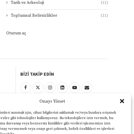
Tarih ve Arkeoloji
(11)
Toplumsal Belirsizlikler
(11)
Oturum aç
BİZİ TAKİP EDİN
Onayı Yönet
KULLANIM ŞARTLARI
Gizlilik ve Çerezler Politikası
imleri sunmak için, cihaz bilgilerini saklamak ve/veya bunlara erişmek
ezler gibi teknolojiler kullanıyoruz. Bu teknolojilere izin vermek, bu
Yasal Uyarı
ama davranışı veya benzersiz kimlikler gibi verileri işlememize izin
Onay vermemek veya onayı geri çekmek, belirli özellikleri ve işlevleri
KVKK Aydınlatma Metni