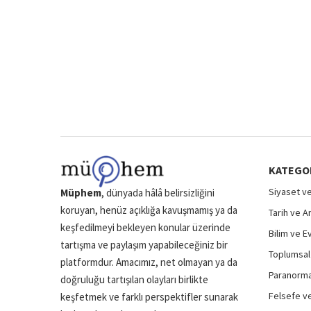
KATEGO
Siyaset ve
Müphem
, dünyada hâlâ belirsizliğini
koruyan, henüz açıklığa kavuşmamış ya da
Tarih ve A
keşfedilmeyi bekleyen konular üzerinde
Bilim ve E
tartışma ve paylaşım yapabileceğiniz bir
Toplumsal 
platformdur. Amacımız, net olmayan ya da
Paranormal
doğruluğu tartışılan olayları birlikte
Felsefe ve
keşfetmek ve farklı perspektifler sunarak