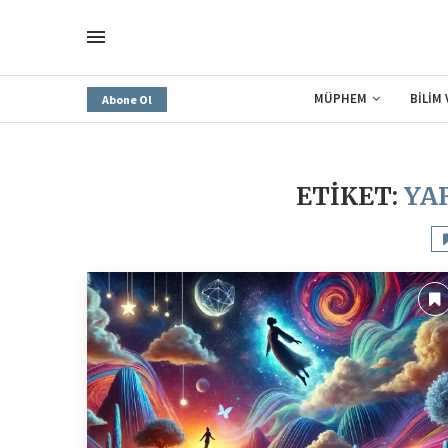
MÜPHEM
BİLİM
Abone Ol
ETIKET:
YA