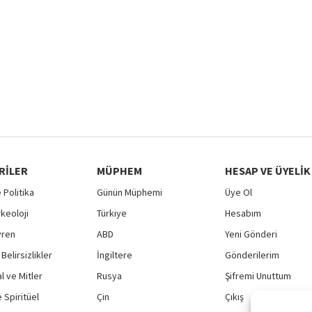
RILER
MÜPHEM
HESAP VE ÜYELIK
 Politika
Günün Müphemi
Üye Ol
rkeoloji
Türkiye
Hesabım
vren
ABD
Yeni Gönderi
Belirsizlikler
İngiltere
Gönderilerim
 ve Mitler
Rusya
Şifremi Unuttum
 Spiritüel
Çin
Çıkış