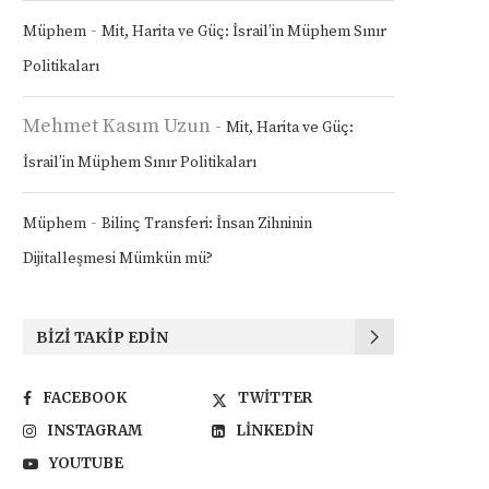
-
Müphem
Mit, Harita ve Güç: İsrail’in Müphem Sınır
Politikaları
Mehmet Kasım Uzun
-
Mit, Harita ve Güç:
İsrail’in Müphem Sınır Politikaları
-
Müphem
Bilinç Transferi: İnsan Zihninin
Dijitalleşmesi Mümkün mü?
BIZI TAKIP EDIN
FACEBOOK
TWITTER
INSTAGRAM
LINKEDIN
YOUTUBE