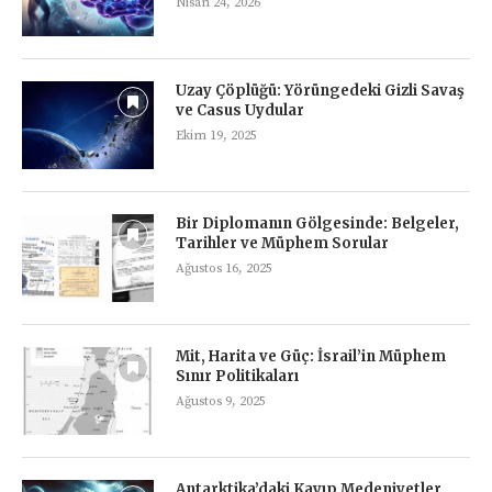
Nisan 24, 2026
Uzay Çöplüğü: Yörüngedeki Gizli Savaş
ve Casus Uydular
Ekim 19, 2025
Bir Diplomanın Gölgesinde: Belgeler,
Tarihler ve Müphem Sorular
Ağustos 16, 2025
Mit, Harita ve Güç: İsrail’in Müphem
Sınır Politikaları
Ağustos 9, 2025
Antarktika’daki Kayıp Medeniyetler