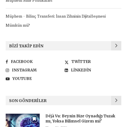
Müphem Sınır Politikaları
-
Müphem
Bilinç Transferi: İnsan Zihninin Dijitalleşmesi
Mümkün mü?
BIZI TAKIP EDIN
FACEBOOK
TWITTER
INSTAGRAM
LINKEDIN
YOUTUBE
SON GÖNDERILER
Déjà Vu: Beynin Bize Oynadığı Tuzak
mı, Yoksa Bilimsel Gizem mi?