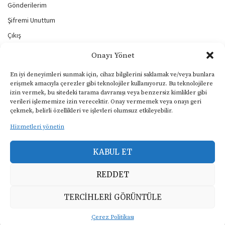
Gönderilerim
Şifremi Unuttum
Çıkış
Onayı Yönet
BİZİ TAKİP EDİN
En iyi deneyimleri sunmak için, cihaz bilgilerini saklamak ve/veya bunlara
erişmek amacıyla çerezler gibi teknolojiler kullanıyoruz. Bu teknolojilere
izin vermek, bu sitedeki tarama davranışı veya benzersiz kimlikler gibi
verileri işlememize izin verecektir. Onay vermemek veya onayı geri
KULLANIM ŞARTLARI
çekmek, belirli özellikleri ve işlevleri olumsuz etkileyebilir.
Gizlilik ve Çerezler Politikası
Hizmetleri yönetin
Yasal Uyarı
KABUL ET
KVKK Aydınlatma Metni
REDDET
Copyright © 2024, Müphem, Tüm Hakları Saklıdır.
TERCIHLERI GÖRÜNTÜLE
Çerez Politikası