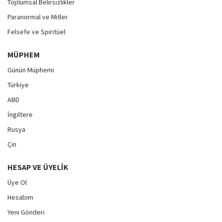
Toplumsal Belirsizlikler
Paranormal ve Mitler
Felsefe ve Spiritüel
MÜPHEM
Günün Müphemi
Türkiye
ABD
İngiltere
Rusya
Çin
HESAP VE ÜYELIK
Üye Ol
Hesabım
Yeni Gönderi