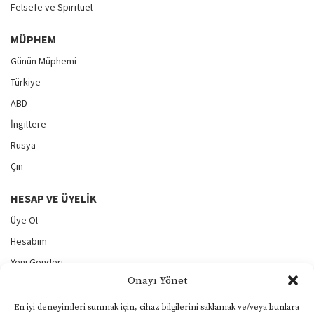
Felsefe ve Spiritüel
MÜPHEM
Günün Müphemi
Türkiye
ABD
İngiltere
Rusya
Çin
HESAP VE ÜYELIK
Üye Ol
Hesabım
Yeni Gönderi
Onayı Yönet
Gönderilerim
Şifremi Unuttum
En iyi deneyimleri sunmak için, cihaz bilgilerini saklamak ve/veya bunlara