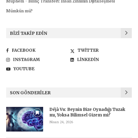
-
Müphem
Bilinç Transferi: İnsan Zihninin Dijitalleşmesi
Mümkün mü?
BIZI TAKIP EDIN
FACEBOOK
TWITTER
INSTAGRAM
LINKEDIN
YOUTUBE
SON GÖNDERILER
Déjà Vu: Beynin Bize Oynadığı Tuzak
mı, Yoksa Bilimsel Gizem mi?
Nisan 24, 2026