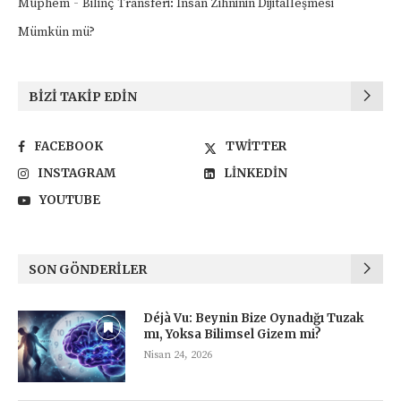
-
Müphem
Bilinç Transferi: İnsan Zihninin Dijitalleşmesi
Mümkün mü?
BIZI TAKIP EDIN
FACEBOOK
TWITTER
INSTAGRAM
LINKEDIN
YOUTUBE
SON GÖNDERILER
Déjà Vu: Beynin Bize Oynadığı Tuzak
mı, Yoksa Bilimsel Gizem mi?
Nisan 24, 2026