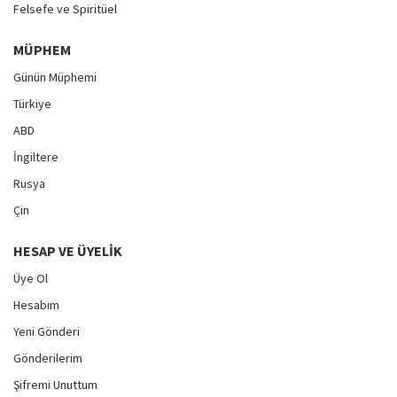
Felsefe ve Spiritüel
MÜPHEM
Günün Müphemi
Türkiye
ABD
İngiltere
Rusya
Çin
HESAP VE ÜYELIK
Üye Ol
Hesabım
Yeni Gönderi
Gönderilerim
Şifremi Unuttum