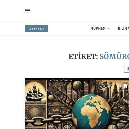
MÜPHEM
BİLİM
Abone Ol
ETIKET:
SÖMÜRG