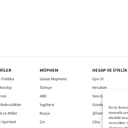
RILER
MÜPHEM
HESAP VE ÜYELIK
 Politika
Günün Müphemi
Üye Ol
rkeoloji
Türkiye
Hesabım
vren
ABD
Yeni Gönderi
Belirsizlikler
İngiltere
Gönderilerim
En iyi deney
 ve Mitler
Rusya
Şifremi Unuttum
amacıyla çer
sitedeki tar
 Spiritüel
Çin
Çıkış
verecektir. 