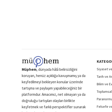
KATEGO
Siyaset ve
Müphem
, dünyada hâlâ belirsizliğini
koruyan, henüz açıklığa kavuşmamış ya da
Tarih ve A
keşfedilmeyi bekleyen konular üzerinde
Bilim ve E
tartışma ve paylaşım yapabileceğiniz bir
Toplumsal 
platformdur. Amacımız, net olmayan ya da
Paranormal
doğruluğu tartışılan olayları birlikte
Felsefe ve
keşfetmek ve farklı perspektifler sunarak