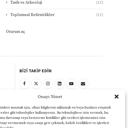
Tarih ve Arkeoloji
(11)
Toplumsal Belirsizlikler
(11)
Oturum aç
BİZİ TAKİP EDİN
Onayı Yönet
KULLANIM ŞARTLARI
Gizlilik ve Çerezler Politikası
imleri sunmak için, cihaz bilgilerini saklamak ve/veya bunlara erişmek
ezler gibi teknolojiler kullanıyoruz. Bu teknolojilere izin vermek, bu
Yasal Uyarı
ama davranışı veya benzersiz kimlikler gibi verileri işlememize izin
Onay vermemek veya onayı geri çekmek, belirli özellikleri ve işlevleri
KVKK Aydınlatma Metni