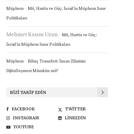
-
Müphem
Mit, Harita ve Güç: İsrail’in Müphem Sınır
Politikaları
Mehmet Kasım Uzun
-
Mit, Harita ve Güç:
İsrail’in Müphem Sınır Politikaları
-
Müphem
Bilinç Transferi: İnsan Zihninin
Dijitalleşmesi Mümkün mü?
BIZI TAKIP EDIN
FACEBOOK
TWITTER
INSTAGRAM
LINKEDIN
YOUTUBE