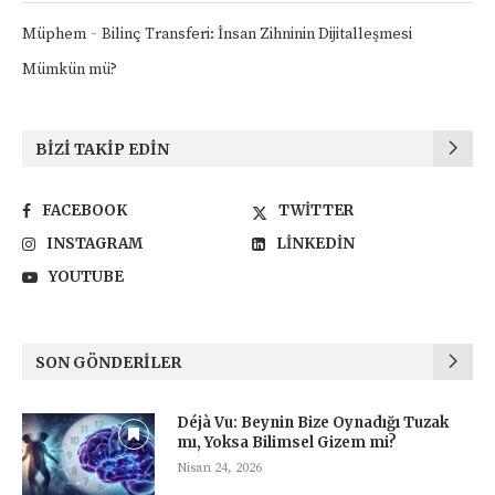
-
Müphem
Bilinç Transferi: İnsan Zihninin Dijitalleşmesi
Mümkün mü?
BIZI TAKIP EDIN
FACEBOOK
TWITTER
INSTAGRAM
LINKEDIN
YOUTUBE
SON GÖNDERILER
Déjà Vu: Beynin Bize Oynadığı Tuzak
mı, Yoksa Bilimsel Gizem mi?
Nisan 24, 2026