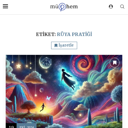
ETIKET:
RÜYA PRATIĞI
İşaretle
19
EKI, 2024