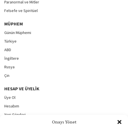
Paranormal ve Mitler
Felsefe ve Spiritüel
MÜPHEM
Günün Müphemi
Türkiye
ABD
İngiltere
Rusya
Çin
HESAP VE ÜYELIK
Üye Ol
Hesabım
Yeni Gönderi
Onayı Yönet
Gönderilerim