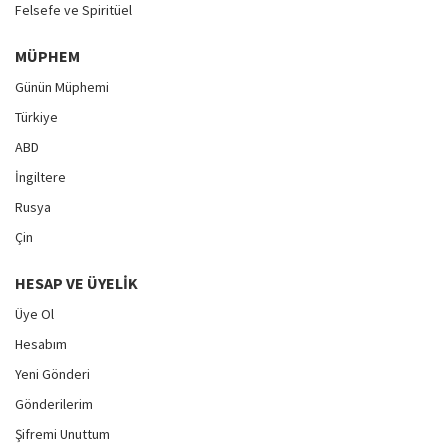
Felsefe ve Spiritüel
MÜPHEM
Günün Müphemi
Türkiye
ABD
İngiltere
Rusya
Çin
HESAP VE ÜYELIK
Üye Ol
Hesabım
Yeni Gönderi
Gönderilerim
Şifremi Unuttum