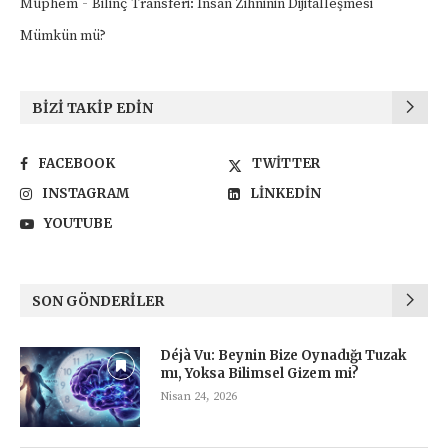
-
Müphem
Bilinç Transferi: İnsan Zihninin Dijitalleşmesi
Mümkün mü?
BIZI TAKIP EDIN
FACEBOOK
TWITTER
INSTAGRAM
LINKEDIN
YOUTUBE
SON GÖNDERILER
Déjà Vu: Beynin Bize Oynadığı Tuzak
mı, Yoksa Bilimsel Gizem mi?
Nisan 24, 2026