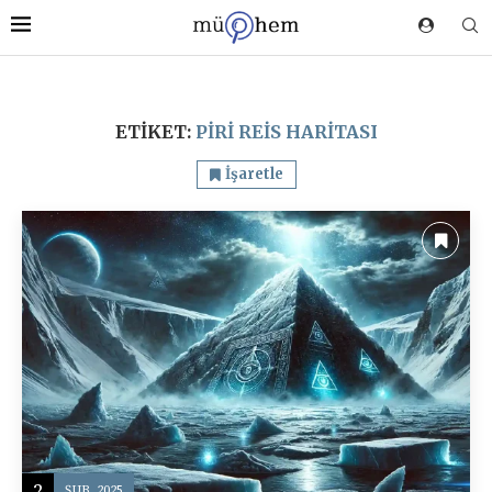
ETIKET:
PIRI REIS HARITASI
İşaretle
2
ŞUB, 2025