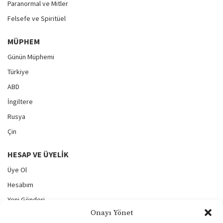
Paranormal ve Mitler
Felsefe ve Spiritüel
MÜPHEM
Günün Müphemi
Türkiye
ABD
İngiltere
Rusya
Çin
HESAP VE ÜYELIK
Üye Ol
Hesabım
Yeni Gönderi
Onayı Yönet
Gönderilerim