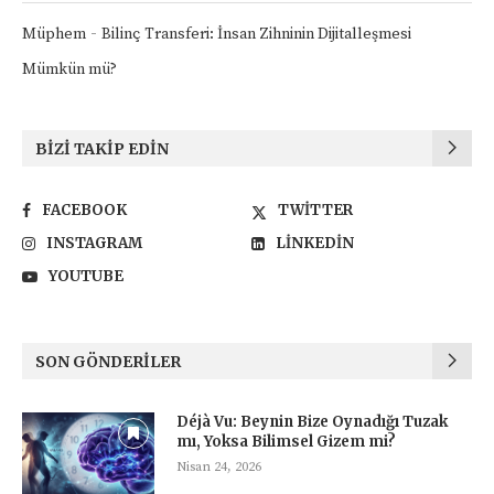
-
Müphem
Bilinç Transferi: İnsan Zihninin Dijitalleşmesi
Mümkün mü?
BIZI TAKIP EDIN
FACEBOOK
TWITTER
INSTAGRAM
LINKEDIN
YOUTUBE
SON GÖNDERILER
Déjà Vu: Beynin Bize Oynadığı Tuzak
mı, Yoksa Bilimsel Gizem mi?
Nisan 24, 2026