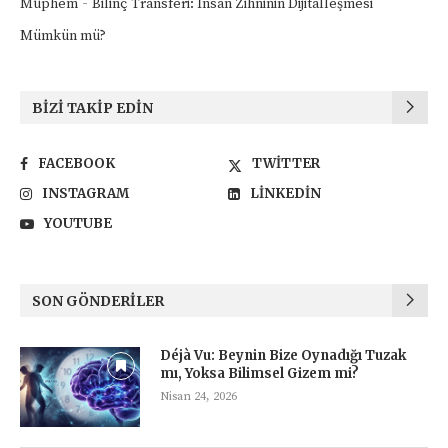
-
Müphem
Bilinç Transferi: İnsan Zihninin Dijitalleşmesi
Mümkün mü?
BIZI TAKIP EDIN
FACEBOOK
TWITTER
INSTAGRAM
LINKEDIN
YOUTUBE
SON GÖNDERILER
Déjà Vu: Beynin Bize Oynadığı Tuzak
mı, Yoksa Bilimsel Gizem mi?
Nisan 24, 2026