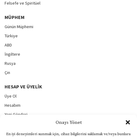
Felsefe ve Spiritüel
MÜPHEM
Günün Müphemi
Türkiye
ABD
İngiltere
Rusya
Çin
HESAP VE ÜYELIK
Üye Ol
Hesabım
Yeni Gönderi
Onayı Yönet
Gönderilerim
Şifremi Unuttum
En iyi deneyimleri sunmak için, cihaz bilgilerini saklamak ve/veya bunlara