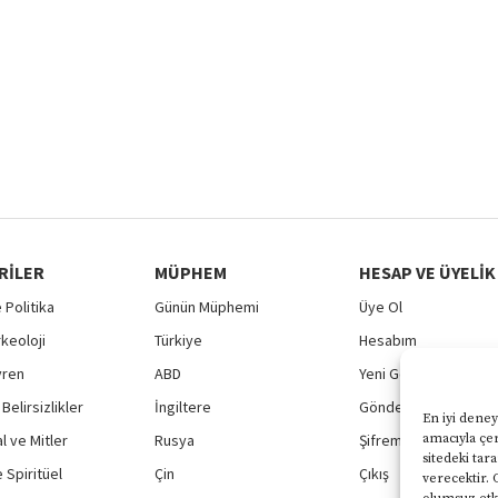
RILER
MÜPHEM
HESAP VE ÜYELIK
 Politika
Günün Müphemi
Üye Ol
rkeoloji
Türkiye
Hesabım
vren
ABD
Yeni Gönderi
Belirsizlikler
İngiltere
Gönderilerim
En iyi deney
 ve Mitler
Rusya
Şifremi Unuttum
amacıyla çer
sitedeki tar
 Spiritüel
Çin
Çıkış
verecektir. 