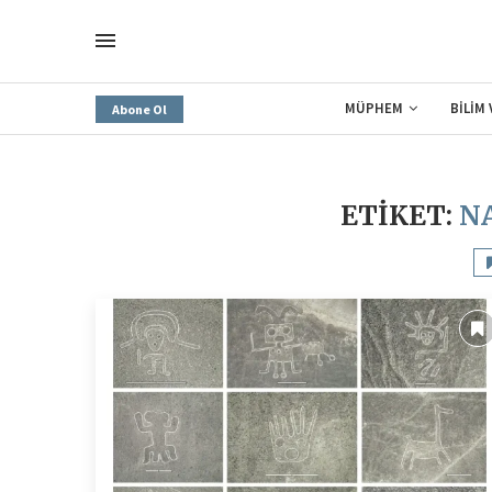
MÜPHEM
BİLİM
Abone Ol
ETIKET:
N