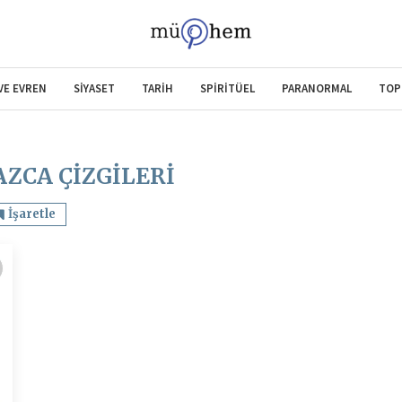
 VE EVREN
SİYASET
TARİH
SPİRİTÜEL
PARANORMAL
TOP
AZCA ÇIZGILERI
İşaretle