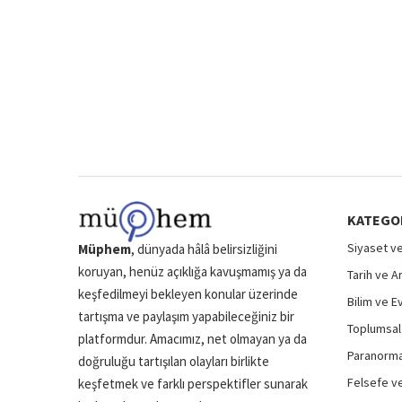
KATEGO
Siyaset ve
Müphem
, dünyada hâlâ belirsizliğini
koruyan, henüz açıklığa kavuşmamış ya da
Tarih ve A
keşfedilmeyi bekleyen konular üzerinde
Bilim ve E
tartışma ve paylaşım yapabileceğiniz bir
Toplumsal 
platformdur. Amacımız, net olmayan ya da
Paranormal
doğruluğu tartışılan olayları birlikte
Felsefe ve
keşfetmek ve farklı perspektifler sunarak