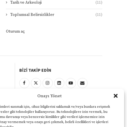
Tarih ve Arkeoloji
(11)
Toplumsal Belirsizlikler
(11)
Oturum aç
BİZİ TAKİP EDİN
Onayı Yönet
KULLANIM ŞARTLARI
Gizlilik ve Çerezler Politikası
imleri sunmak için, cihaz bilgilerini saklamak ve/veya bunlara erişmek
ezler gibi teknolojiler kullanıyoruz. Bu teknolojilere izin vermek, bu
Yasal Uyarı
ama davranışı veya benzersiz kimlikler gibi verileri işlememize izin
Onay vermemek veya onayı geri çekmek, belirli özellikleri ve işlevleri
KVKK Aydınlatma Metni