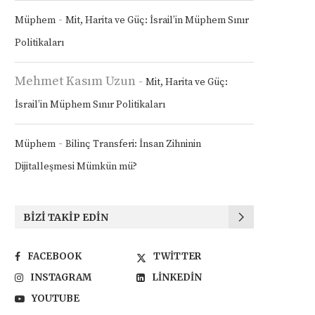
-
Müphem
Mit, Harita ve Güç: İsrail’in Müphem Sınır
Politikaları
Mehmet Kasım Uzun
-
Mit, Harita ve Güç:
İsrail’in Müphem Sınır Politikaları
-
Müphem
Bilinç Transferi: İnsan Zihninin
Dijitalleşmesi Mümkün mü?
BIZI TAKIP EDIN
FACEBOOK
TWITTER
INSTAGRAM
LINKEDIN
YOUTUBE