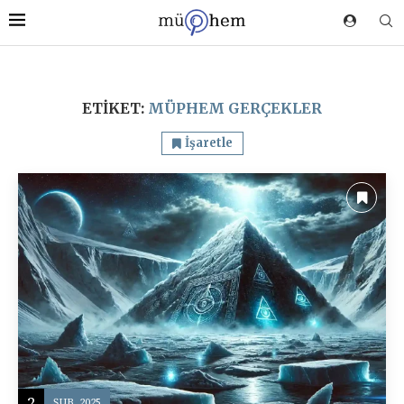
ETIKET:
MÜPHEM GERÇEKLER
İşaretle
2
ŞUB, 2025