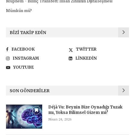
-
Müphem
Bilinç Transferi: İnsan Zihninin Dijitalleşmesi
Mümkün mü?
BIZI TAKIP EDIN
FACEBOOK
TWITTER
INSTAGRAM
LINKEDIN
YOUTUBE
SON GÖNDERILER
Déjà Vu: Beynin Bize Oynadığı Tuzak
mı, Yoksa Bilimsel Gizem mi?
Nisan 24, 2026