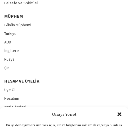
Felsefe ve Spiritüel
MÜPHEM
Günün Müphemi
Türkiye
ABD
İngiltere
Rusya
Çin
HESAP VE ÜYELIK
Üye Ol
Hesabım
Yeni Gönderi
Onayı Yönet
Gönderilerim
Şifremi Unuttum
En iyi deneyimleri sunmak için, cihaz bilgilerini saklamak ve/veya bunlara