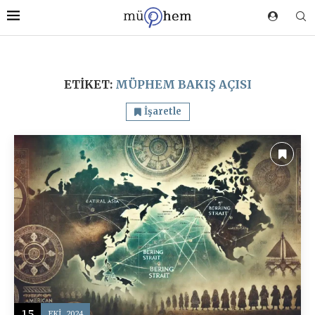
ETIKET:
MÜPHEM BAKIŞ AÇISI
İşaretle
15
EKI, 2024