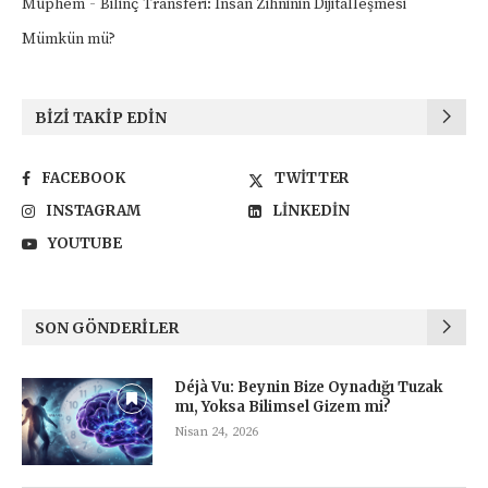
-
Müphem
Bilinç Transferi: İnsan Zihninin Dijitalleşmesi
Mümkün mü?
BIZI TAKIP EDIN
FACEBOOK
TWITTER
INSTAGRAM
LINKEDIN
YOUTUBE
SON GÖNDERILER
Déjà Vu: Beynin Bize Oynadığı Tuzak
mı, Yoksa Bilimsel Gizem mi?
Nisan 24, 2026