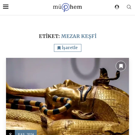
ETIKET:
MEZAR KEŞFI
İşaretle
8
KAS, 2024