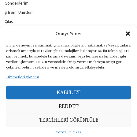
Gönderilerim
Şifremi Unuttum
Çıkış
Onayı Yönet
BİZİ TAKİP EDİN
En iyi deneyimleri sunmak için, cihaz bilgilerini saklamak ve/veya bunlara
erişmek amacıyla çerezler gibi teknolojiler kullanıyoruz. Bu teknolojilere
izin vermek, bu sitedeki tarama davranışı veya benzersiz kimlikler gibi
verileri işlememize izin verecektir. Onay vermemek veya onayı geri
KULLANIM ŞARTLARI
çekmek, belirli özellikleri ve işlevleri olumsuz etkileyebilir.
Gizlilik ve Çerezler Politikası
Hizmetleri yönetin
Yasal Uyarı
KABUL ET
KVKK Aydınlatma Metni
REDDET
Copyright © 2024, Müphem, Tüm Hakları Saklıdır.
TERCIHLERI GÖRÜNTÜLE
Çerez Politikası