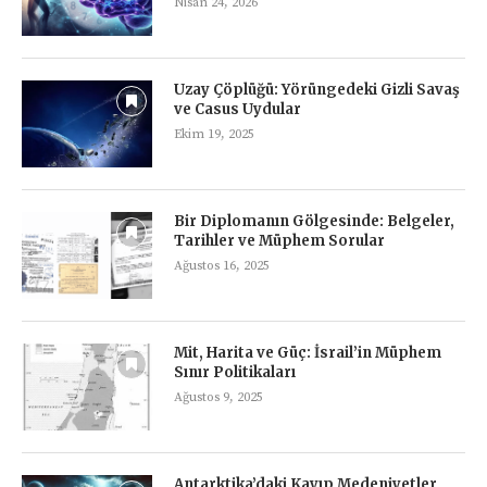
Nisan 24, 2026
Uzay Çöplüğü: Yörüngedeki Gizli Savaş
ve Casus Uydular
Ekim 19, 2025
Bir Diplomanın Gölgesinde: Belgeler,
Tarihler ve Müphem Sorular
Ağustos 16, 2025
Mit, Harita ve Güç: İsrail’in Müphem
Sınır Politikaları
Ağustos 9, 2025
Antarktika’daki Kayıp Medeniyetler