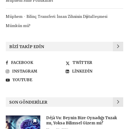
Müphem Sınır Politikaları
-
Müphem
Bilinç Transferi: İnsan Zihninin Dijitalleşmesi
Mümkün mü?
BIZI TAKIP EDIN
FACEBOOK
TWITTER
INSTAGRAM
LINKEDIN
YOUTUBE
SON GÖNDERILER
Déjà Vu: Beynin Bize Oynadığı Tuzak
mı, Yoksa Bilimsel Gizem mi?