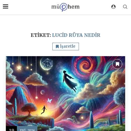
ETIKET:
LUCID RÜYA NEDIR
İşaretle
19
EKI, 2024