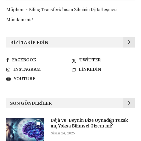
-
Müphem
Bilinç Transferi: İnsan Zihninin Dijitalleşmesi
Mümkün mü?
BIZI TAKIP EDIN
FACEBOOK
TWITTER
INSTAGRAM
LINKEDIN
YOUTUBE
SON GÖNDERILER
Déjà Vu: Beynin Bize Oynadığı Tuzak
mı, Yoksa Bilimsel Gizem mi?
Nisan 24, 2026