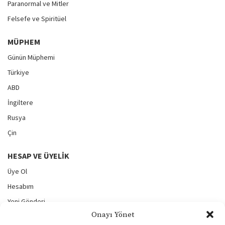
Paranormal ve Mitler
Felsefe ve Spiritüel
MÜPHEM
Günün Müphemi
Türkiye
ABD
İngiltere
Rusya
Çin
HESAP VE ÜYELIK
Üye Ol
Hesabım
Yeni Gönderi
Onayı Yönet
Gönderilerim