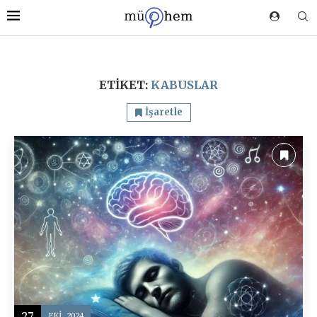
ETIKET:
KABUSLAR
İşaretle
27
EKI, 2024