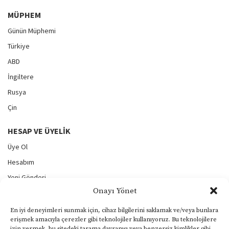
MÜPHEM
Günün Müphemi
Türkiye
ABD
İngiltere
Rusya
Çin
HESAP VE ÜYELIK
Üye Ol
Hesabım
Yeni Gönderi
Onayı Yönet
Gönderilerim
Şifremi Unuttum
En iyi deneyimleri sunmak için, cihaz bilgilerini saklamak ve/veya bunlara
erişmek amacıyla çerezler gibi teknolojiler kullanıyoruz. Bu teknolojilere
Çıkış
izin vermek, bu sitedeki tarama davranışı veya benzersiz kimlikler gibi