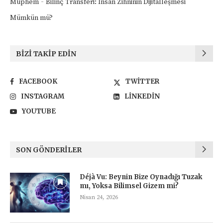
-
Müphem
Bilinç Transferi: İnsan Zihninin Dijitalleşmesi
Mümkün mü?
BIZI TAKIP EDIN
FACEBOOK
TWITTER
INSTAGRAM
LINKEDIN
YOUTUBE
SON GÖNDERILER
Déjà Vu: Beynin Bize Oynadığı Tuzak
mı, Yoksa Bilimsel Gizem mi?
Nisan 24, 2026