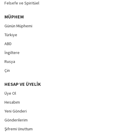
Felsefe ve Spiritüel
MÜPHEM
Günün Müphemi
Türkiye
ABD
İngiltere
Rusya
Çin
HESAP VE ÜYELIK
Üye Ol
Hesabım
Yeni Gönderi
Gönderilerim
Şifremi Unuttum