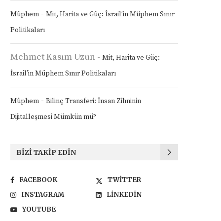
-
Müphem
Mit, Harita ve Güç: İsrail’in Müphem Sınır
Politikaları
Mehmet Kasım Uzun
-
Mit, Harita ve Güç:
İsrail’in Müphem Sınır Politikaları
-
Müphem
Bilinç Transferi: İnsan Zihninin
Dijitalleşmesi Mümkün mü?
BIZI TAKIP EDIN
FACEBOOK
TWITTER
INSTAGRAM
LINKEDIN
YOUTUBE