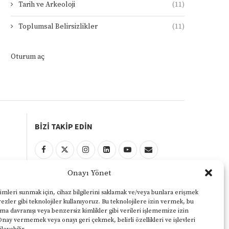
Tarih ve Arkeoloji
(11)
Toplumsal Belirsizlikler
(11)
Oturum aç
BİZİ TAKİP EDİN
Onayı Yönet
KULLANIM ŞARTLARI
Gizlilik ve Çerezler Politikası
imleri sunmak için, cihaz bilgilerini saklamak ve/veya bunlara erişmek
ezler gibi teknolojiler kullanıyoruz. Bu teknolojilere izin vermek, bu
Yasal Uyarı
ama davranışı veya benzersiz kimlikler gibi verileri işlememize izin
Onay vermemek veya onayı geri çekmek, belirli özellikleri ve işlevleri
KVKK Aydınlatma Metni