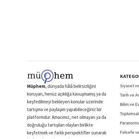
KATEGO
Siyaset ve
Müphem
, dünyada hâlâ belirsizliğini
koruyan, henüz açıklığa kavuşmamış ya da
Tarih ve A
keşfedilmeyi bekleyen konular üzerinde
Bilim ve E
tartışma ve paylaşım yapabileceğiniz bir
Toplumsal 
platformdur. Amacımız, net olmayan ya da
Paranormal
doğruluğu tartışılan olayları birlikte
Felsefe ve
keşfetmek ve farklı perspektifler sunarak