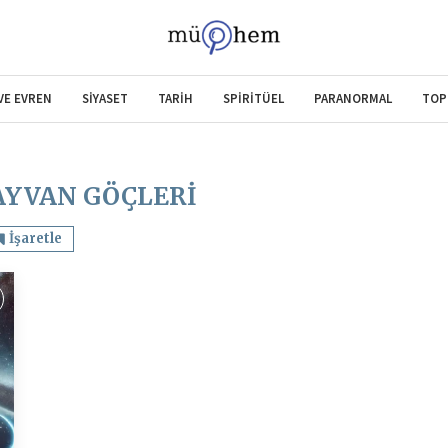
 VE EVREN
SİYASET
TARİH
SPİRİTÜEL
PARANORMAL
TOP
AYVAN GÖÇLERI
İşaretle