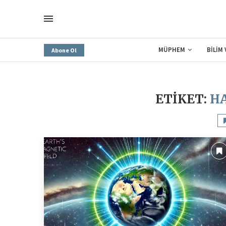
MÜPHEM
BİLİM
Abone Ol
ETIKET:
H