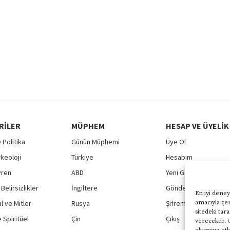
RILER
MÜPHEM
HESAP VE ÜYELIK
 Politika
Günün Müphemi
Üye Ol
rkeoloji
Türkiye
Hesabım
vren
ABD
Yeni Gönderi
Belirsizlikler
İngiltere
Gönderilerim
En iyi deney
 ve Mitler
Rusya
Şifremi Unuttum
amacıyla çer
sitedeki tar
 Spiritüel
Çin
Çıkış
verecektir. 