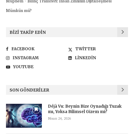
-
Müphem
Bilinç Transferi: İnsan Zihninin Dijitalleşmesi
Mümkün mü?
BIZI TAKIP EDIN
FACEBOOK
TWITTER
INSTAGRAM
LINKEDIN
YOUTUBE
SON GÖNDERILER
Déjà Vu: Beynin Bize Oynadığı Tuzak
mı, Yoksa Bilimsel Gizem mi?
Nisan 24, 2026