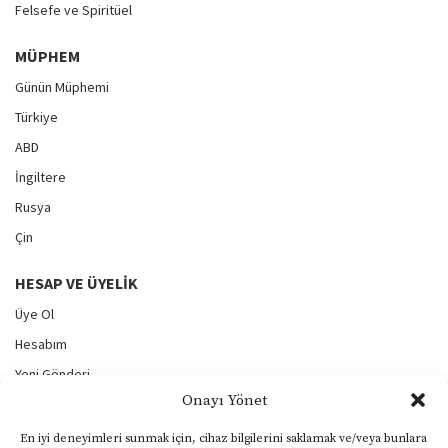
Felsefe ve Spiritüel
MÜPHEM
Günün Müphemi
Türkiye
ABD
İngiltere
Rusya
Çin
HESAP VE ÜYELIK
Üye Ol
Hesabım
Yeni Gönderi
Onayı Yönet
Gönderilerim
Şifremi Unuttum
En iyi deneyimleri sunmak için, cihaz bilgilerini saklamak ve/veya bunlara