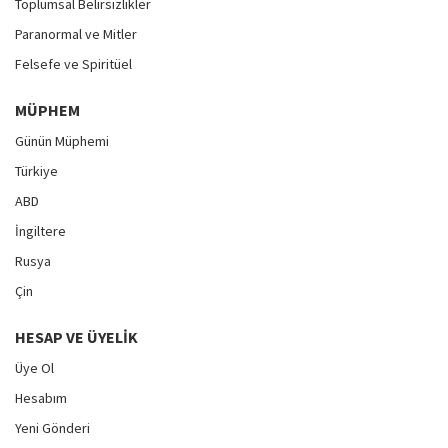
Toplumsal Belirsizlikler
Paranormal ve Mitler
Felsefe ve Spiritüel
MÜPHEM
Günün Müphemi
Türkiye
ABD
İngiltere
Rusya
Çin
HESAP VE ÜYELIK
Üye Ol
Hesabım
Yeni Gönderi