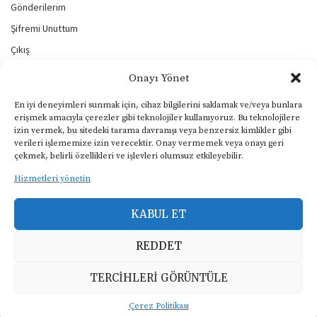
Gönderilerim
Şifremi Unuttum
Çıkış
Onayı Yönet
BİZİ TAKİP EDİN
En iyi deneyimleri sunmak için, cihaz bilgilerini saklamak ve/veya bunlara
erişmek amacıyla çerezler gibi teknolojiler kullanıyoruz. Bu teknolojilere
izin vermek, bu sitedeki tarama davranışı veya benzersiz kimlikler gibi
verileri işlememize izin verecektir. Onay vermemek veya onayı geri
KULLANIM ŞARTLARI
çekmek, belirli özellikleri ve işlevleri olumsuz etkileyebilir.
Gizlilik ve Çerezler Politikası
Hizmetleri yönetin
Yasal Uyarı
KABUL ET
KVKK Aydınlatma Metni
REDDET
Copyright © 2024, Müphem, Tüm Hakları Saklıdır.
TERCIHLERI GÖRÜNTÜLE
Çerez Politikası