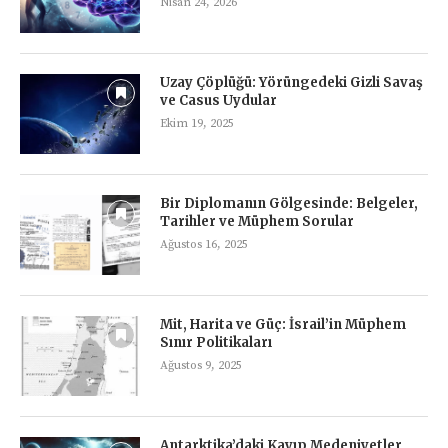
Nisan 24, 2026
Uzay Çöplüğü: Yörüngedeki Gizli Savaş
ve Casus Uydular
Ekim 19, 2025
Bir Diplomanın Gölgesinde: Belgeler,
Tarihler ve Müphem Sorular
Ağustos 16, 2025
Mit, Harita ve Güç: İsrail’in Müphem
Sınır Politikaları
Ağustos 9, 2025
Antarktika’daki Kayıp Medeniyetler