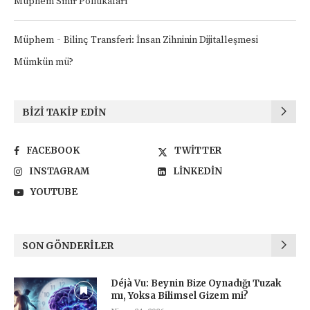
Müphem Sınır Politikaları
-
Müphem
Bilinç Transferi: İnsan Zihninin Dijitalleşmesi
Mümkün mü?
BIZI TAKIP EDIN
FACEBOOK
TWITTER
INSTAGRAM
LINKEDIN
YOUTUBE
SON GÖNDERILER
Déjà Vu: Beynin Bize Oynadığı Tuzak
mı, Yoksa Bilimsel Gizem mi?