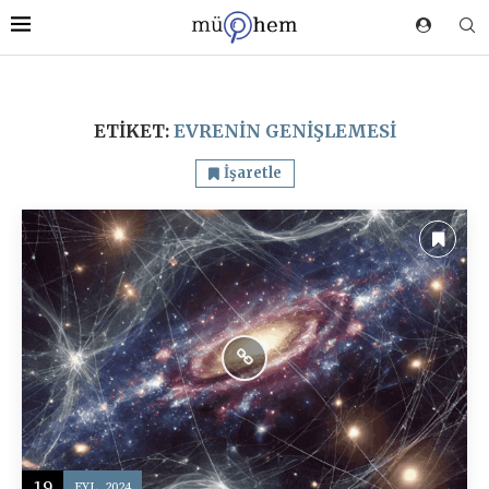
ETIKET:
EVRENIN GENIŞLEMESI
İşaretle
19
EYL, 2024