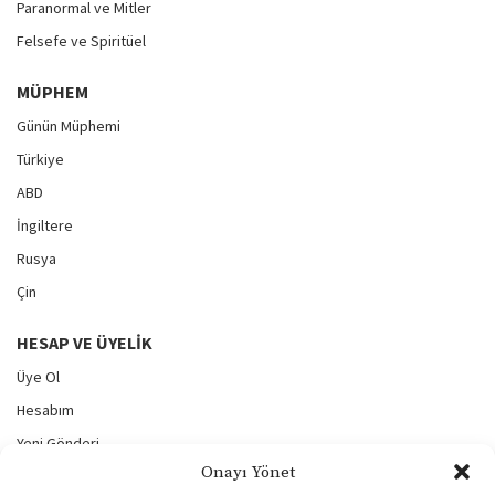
Paranormal ve Mitler
Felsefe ve Spiritüel
MÜPHEM
Günün Müphemi
Türkiye
ABD
İngiltere
Rusya
Çin
HESAP VE ÜYELIK
Üye Ol
Hesabım
Yeni Gönderi
Onayı Yönet
Gönderilerim