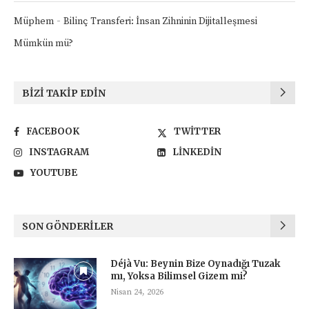
-
Müphem
Bilinç Transferi: İnsan Zihninin Dijitalleşmesi
Mümkün mü?
BIZI TAKIP EDIN
FACEBOOK
TWITTER
INSTAGRAM
LINKEDIN
YOUTUBE
SON GÖNDERILER
Déjà Vu: Beynin Bize Oynadığı Tuzak
mı, Yoksa Bilimsel Gizem mi?
Nisan 24, 2026