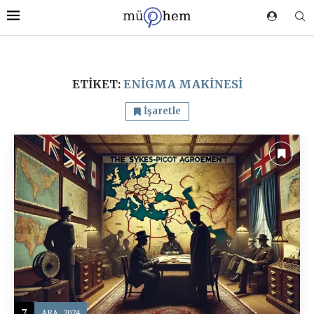
ETIKET:
ENIGMA MAKINESI
İşaretle
7
ARA, 2024