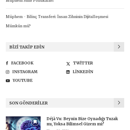
Müphem Sınır Politikaları
-
Müphem
Bilinç Transferi: İnsan Zihninin Dijitalleşmesi
Mümkün mü?
BIZI TAKIP EDIN
FACEBOOK
TWITTER
INSTAGRAM
LINKEDIN
YOUTUBE
SON GÖNDERILER
Déjà Vu: Beynin Bize Oynadığı Tuzak
mı, Yoksa Bilimsel Gizem mi?