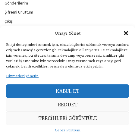
Gönderilerim
Şifremi Unuttum
Çıkış
Onayı Yönet
BİZİ TAKİP EDİN
En iyi deneyimleri sunmak için, cihaz bilgilerini saklamak ve/veya bunlara
erişmek amacıyla çerezler gibi teknolojiler kullanıyoruz. Bu teknolojilere
izin vermek, bu sitedeki tarama davranışı veya benzersiz kimlikler gibi
verileri işlememize izin verecektir. Onay vermemek veya onayı geri
KULLANIM ŞARTLARI
çekmek, belirli özellikleri ve işlevleri olumsuz etkileyebilir.
Gizlilik ve Çerezler Politikası
Hizmetleri yönetin
Yasal Uyarı
KABUL ET
KVKK Aydınlatma Metni
REDDET
Copyright © 2024, Müphem, Tüm Hakları Saklıdır.
TERCIHLERI GÖRÜNTÜLE
Çerez Politikası