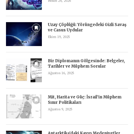
Nisan 24, 2026
Uzay Çöplüğü: Yörüngedeki Gizli Savaş
ve Casus Uydular
Ekim 19, 2025
Bir Diplomanın Gölgesinde: Belgeler,
Tarihler ve Müphem Sorular
Ağustos 16, 2025
Mit, Harita ve Güç: İsrail’in Müphem
Sınır Politikaları
Ağustos 9, 2025
Antarktika’daki Kayıp Medeniyetler