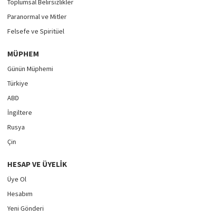
Toplumsal Belirsizlikler
Paranormal ve Mitler
Felsefe ve Spiritüel
MÜPHEM
Günün Müphemi
Türkiye
ABD
İngiltere
Rusya
Çin
HESAP VE ÜYELIK
Üye Ol
Hesabım
Yeni Gönderi