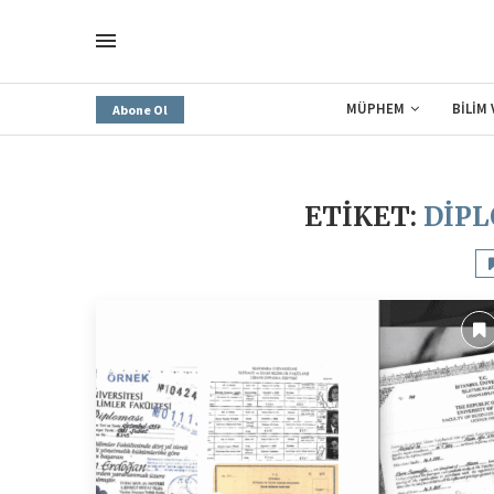
MÜPHEM
BİLİM
Abone Ol
ETIKET:
DIP