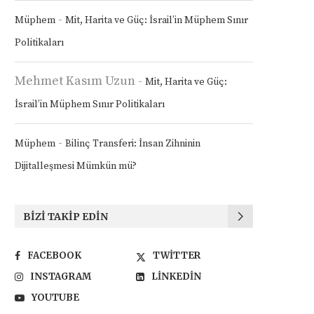
-
Müphem
Mit, Harita ve Güç: İsrail’in Müphem Sınır
Politikaları
Mehmet Kasım Uzun
-
Mit, Harita ve Güç:
İsrail’in Müphem Sınır Politikaları
-
Müphem
Bilinç Transferi: İnsan Zihninin
Dijitalleşmesi Mümkün mü?
BIZI TAKIP EDIN
FACEBOOK
TWITTER
INSTAGRAM
LINKEDIN
YOUTUBE