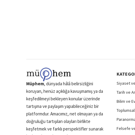
KATEGO
Siyaset ve
Müphem
, dünyada hâlâ belirsizliğini
koruyan, henüz açıklığa kavuşmamış ya da
Tarih ve A
keşfedilmeyi bekleyen konular üzerinde
Bilim ve E
tartışma ve paylaşım yapabileceğiniz bir
Toplumsal 
platformdur. Amacımız, net olmayan ya da
Paranormal
doğruluğu tartışılan olayları birlikte
Felsefe ve
keşfetmek ve farklı perspektifler sunarak