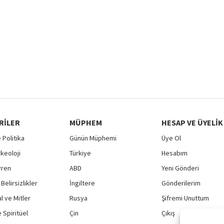
RILER
MÜPHEM
HESAP VE ÜYELIK
 Politika
Günün Müphemi
Üye Ol
rkeoloji
Türkiye
Hesabım
vren
ABD
Yeni Gönderi
Belirsizlikler
İngiltere
Gönderilerim
 ve Mitler
Rusya
Şifremi Unuttum
 Spiritüel
Çin
Çıkış